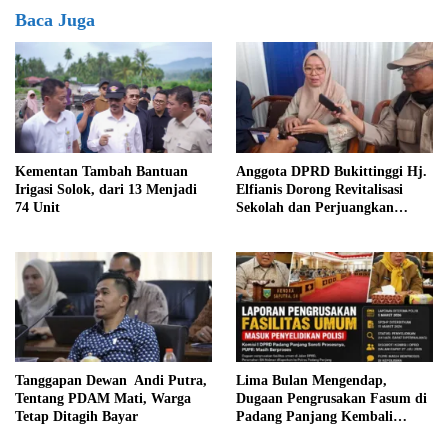
Baca Juga
Anggota DPRD Bukittinggi Hj.
Kementan Tambah Bantuan
Elfianis Dorong Revitalisasi
Irigasi Solok, dari 13 Menjadi
Sekolah dan Perjuangkan
74 Unit
Pembebasan Iuran Komite bagi
Siswa Kurang Mampu
Tanggapan Dewan Andi Putra,
Lima Bulan Mengendap,
Tentang PDAM Mati, Warga
Dugaan Pengrusakan Fasum di
Tetap Ditagih Bayar
Padang Panjang Kembali
Disorot DPRD