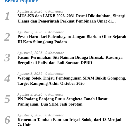
Berita Populer
Agustus 2, 2026
0 Komentar
1
MUS-KB dan LMKB 2026–2031 Resmi Dikukuhkan, Sinergi
Ulama dan Pemerintah Perkuat Pembinaan Umat di
Bukittinggi
Agustus 3, 2026
0 Komentar
2
Pesan Haru dari Palembayan: Jangan Biarkan Obor Sejarah
III Koto Silungkang Padam
Agustus 3, 2026
0 Komentar
3
Fasum Perumahan Siti Naiman Diduga Dirusak, Kasusnya
Bergulir di Polisi dan Jadi Sorotan DPRD
Agustus 3, 2026
0 Komentar
4
Wabup Solok Tinjau Pembangunan SPAM Bukik Gompong,
Target Rampung Akhir Oktober 2026
Agustus 3, 2026
0 Komentar
5
PN Padang Panjang Putus Sengketa Tanah Ulayat
Paninjauan, Dua SHM Jadi Sorotan
Agustus 7, 2026
0 Komentar
6
Kementan Tambah Bantuan Irigasi Solok, dari 13 Menjadi
74 Unit