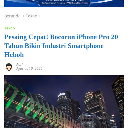
Beranda
Tekno
Tekno
Pesaing Cepat! Bocoran iPhone Pro 20
Tahun Bikin Industri Smartphone
Heboh
Adri
Agustus 10, 2025