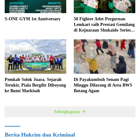
S-ONE GYM 1st Anniversary
50 Fighter Atlet Perguruan
Lemkari raih Prestasi Gemilang
di Kejuaraan Shukaido Series 1
regional Sumatera
Pemkab Solok Juara. Sejarah
Di Payakumbuh Senam Pagi
Terukir, Piala Bergilir Diboyong
Minggu Dilarang di Area BWS
ke Bumi Markisah
Batang Agam
Selengkapnya
Berita Hukrim dan Kriminal