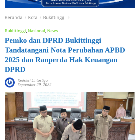
Beranda
Kota
Bukittinggi
Bukittinggi
,
Nasional
,
News
Pemko dan DPRD Bukittinggi
Tandatangani Nota Perubahan APBD
2025 dan Ranperda Hak Keuangan
DPRD
Redaksi Lintastiga
September 29, 2025