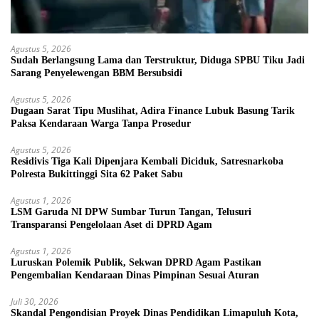
Agustus 5, 2026
Sudah Berlangsung Lama dan Terstruktur, Diduga SPBU Tiku Jadi
Sarang Penyelewengan BBM Bersubsidi
Agustus 5, 2026
Dugaan Sarat Tipu Muslihat, Adira Finance Lubuk Basung Tarik
Paksa Kendaraan Warga Tanpa Prosedur
Agustus 5, 2026
Residivis Tiga Kali Dipenjara Kembali Diciduk, Satresnarkoba
Polresta Bukittinggi Sita 62 Paket Sabu
Agustus 1, 2026
LSM Garuda NI DPW Sumbar Turun Tangan, Telusuri
Transparansi Pengelolaan Aset di DPRD Agam
Agustus 1, 2026
Luruskan Polemik Publik, Sekwan DPRD Agam Pastikan
Pengembalian Kendaraan Dinas Pimpinan Sesuai Aturan
Juli 30, 2026
Skandal Pengondisian Proyek Dinas Pendidikan Limapuluh Kota,