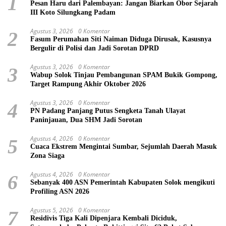
1
Pesan Haru dari Palembayan: Jangan Biarkan Obor Sejarah
III Koto Silungkang Padam
Agustus 3, 2026
0 Komentar
2
Fasum Perumahan Siti Naiman Diduga Dirusak, Kasusnya
Bergulir di Polisi dan Jadi Sorotan DPRD
Agustus 3, 2026
0 Komentar
3
Wabup Solok Tinjau Pembangunan SPAM Bukik Gompong,
Target Rampung Akhir Oktober 2026
Agustus 3, 2026
0 Komentar
4
PN Padang Panjang Putus Sengketa Tanah Ulayat
Paninjauan, Dua SHM Jadi Sorotan
Agustus 4, 2026
0 Komentar
5
Cuaca Ekstrem Mengintai Sumbar, Sejumlah Daerah Masuk
Zona Siaga
Agustus 4, 2026
0 Komentar
6
Sebanyak 400 ASN Pemerintah Kabupaten Solok mengikuti
Profiling ASN 2026
Agustus 5, 2026
0 Komentar
7
Residivis Tiga Kali Dipenjara Kembali Diciduk,