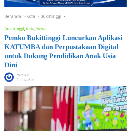
Beranda
Kota
Bukittinggi
Bukittinggi
,
Kota
,
News
Pemko Bukittinggi Luncurkan Aplikasi
KATUMBA dan Perpustakaan Digital
untuk Dukung Pendidikan Anak Usia
Dini
Redaksi
Juni 3, 2026