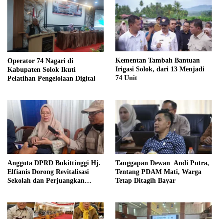
Kementan Tambah Bantuan
Operator 74 Nagari di
Irigasi Solok, dari 13 Menjadi
Kabupaten Solok Ikuti
74 Unit
Pelatihan Pengelolaan Digital
Anggota DPRD Bukittinggi Hj.
Tanggapan Dewan Andi Putra,
Elfianis Dorong Revitalisasi
Tentang PDAM Mati, Warga
Sekolah dan Perjuangkan
Tetap Ditagih Bayar
Pembebasan Iuran Komite bagi
Siswa Kurang Mampu