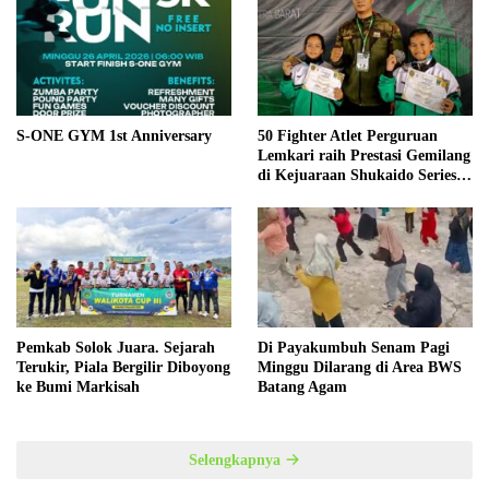
S-ONE GYM 1st Anniversary
50 Fighter Atlet Perguruan
Lemkari raih Prestasi Gemilang
di Kejuaraan Shukaido Series 1
regional Sumatera
Pemkab Solok Juara. Sejarah
Di Payakumbuh Senam Pagi
Terukir, Piala Bergilir Diboyong
Minggu Dilarang di Area BWS
ke Bumi Markisah
Batang Agam
Selengkapnya