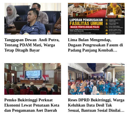
Siswa Kurang Mampu
Tanggapan Dewan Andi Putra,
Lima Bulan Mengendap,
Tentang PDAM Mati, Warga
Dugaan Pengrusakan Fasum di
Tetap Ditagih Bayar
Padang Panjang Kembali
Disorot DPRD
Pemko Bukittinggi Perkuat
Reses DPRD Bukittinggi, Warga
Ekonomi Lewat Penataan Kota
Keluhkan Data Desil Tak
dan Pengamanan Aset Daerah
Sesuai, Bantuan Sosial Dinilai
Salah Sasaran