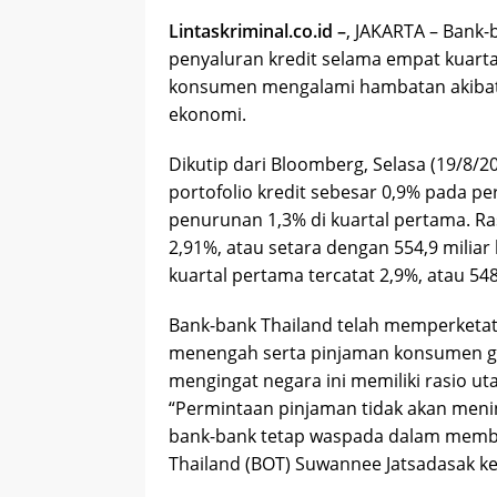
Lintaskriminal.co.id –
, JAKARTA – Bank
penyaluran kredit selama empat kuarta
konsumen mengalami hambatan akibat m
ekonomi.
Dikutip dari Bloomberg, Selasa (19/8/
portofolio kredit sebesar 0,9% pada pe
penurunan 1,3% di kuartal pertama. Ras
2,91%, atau setara dengan 554,9 miliar 
kuartal pertama tercatat 2,9%, atau 548
Bank-bank Thailand telah memperketat
menengah serta pinjaman konsumen gu
mengingat negara ini memiliki rasio ut
“Permintaan pinjaman tidak akan mening
bank-bank tetap waspada dalam member
Thailand (BOT) Suwannee Jatsadasak k