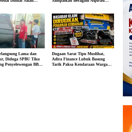
osial Dinilai Salah
Sampaikan Beragam Aspirasi
Pembangunan
rlangsung Lama dan
Dugaan Sarat Tipu Muslihat,
tur, Diduga SPBU Tiku
Adira Finance Lubuk Basung
ang Penyelewengan BBM
Tarik Paksa Kendaraan Warga
i
Tanpa Prosedur