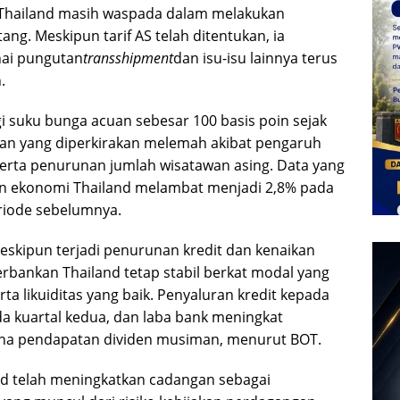
Thailand masih waspada dalam melakukan
ng. Meskipun tarif AS telah ditentukan, ia
ai pungutan
transshipment
dan isu-isu lainnya terus
.
i suku bunga acuan sebesar 100 basis poin sejak
n yang diperkirakan melemah akibat pengaruh
 serta penurunan jumlah wisatawan asing. Data yang
an ekonomi Thailand melambat menjadi 2,8% pada
eriode sebelumnya.
skipun terjadi penurunan kredit dan kenaikan
perbankan Thailand tetap stabil berkat modal yang
ta likuiditas yang baik. Penyaluran kredit kepada
a kuartal kedua, dan laba bank meningkat
ena pendapatan dividen musiman, menurut BOT.
and telah meningkatkan cadangan sebagai