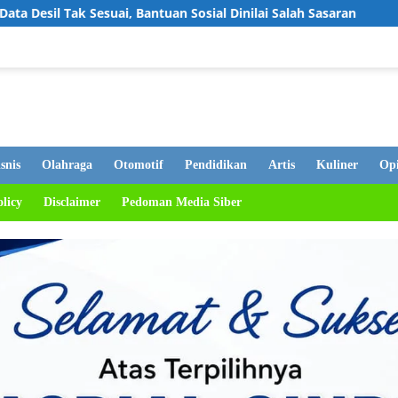
an Sosial Dinilai Salah Sasaran
Warga ABTB Manfaatkan 
snis
Olahraga
Otomotif
Pendidikan
Artis
Kuliner
Opi
olicy
Disclaimer
Pedoman Media Siber