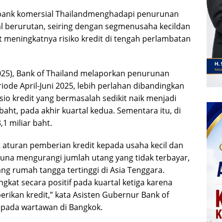
-bank komersial Thailandmenghadapi penurunan
l berurutan, seiring dengan segmenusaha kecildan
eningkatnya risiko kredit di tengah perlambatan
2025), Bank of Thailand melaporkan penurunan
riode April-Juni 2025, lebih perlahan dibandingkan
io kredit yang bermasalah sedikit naik menjadi
baht, pada akhir kuartal kedua. Sementara itu, di
,1 miliar baht.
 aturan pemberian kredit kepada usaha kecil dan
na mengurangi jumlah utang yang tidak terbayar,
ang rumah tangga tertinggi di Asia Tenggara.
kat secara positif pada kuartal ketiga karena
ikan kredit,” kata Asisten Gubernur Bank of
epada wartawan di Bangkok.