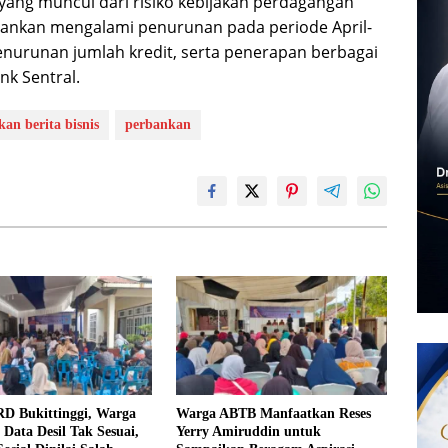
yang muncul dari risiko kebijakan perdagangan
bankan mengalami penurunan pada periode April-
enurunan jumlah kredit, serta penerapan berbagai
nk Sentral.
kan berita bisnis
perbankan
RD Bukittinggi, Warga
Warga ABTB Manfaatkan Reses
Data Desil Tak Sesuai,
Yerry Amiruddin untuk