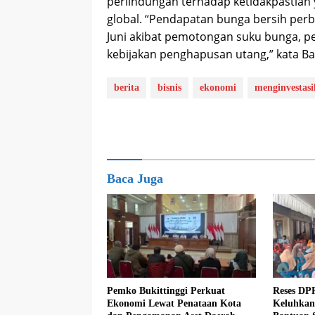
perlindungan terhadap ketidakpastian 
global. “Pendapatan bunga bersih per
Juni akibat pemotongan suku bunga, p
kebijakan penghapusan utang,” kata Ba
berita
bisnis
ekonomi
menginvestasi
Baca Juga
Pemko Bukittinggi Perkuat
Reses DP
Ekonomi Lewat Penataan Kota
Keluhkan 