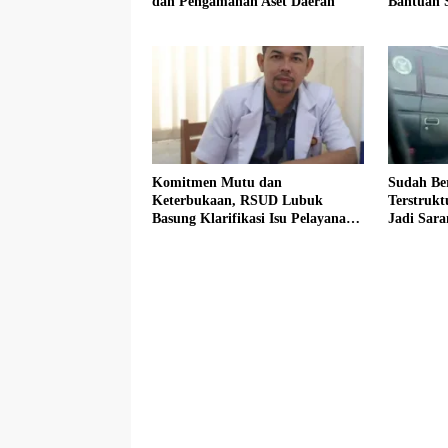
dan Pengamanan Aset Daerah
Bantuan S
Sasaran
Komitmen Mutu dan
Sudah Be
Keterbukaan, RSUD Lubuk
Terstruk
Basung Klarifikasi Isu Pelayanan
Jadi Sar
IGD Beredar di Medsos
Bersubsid