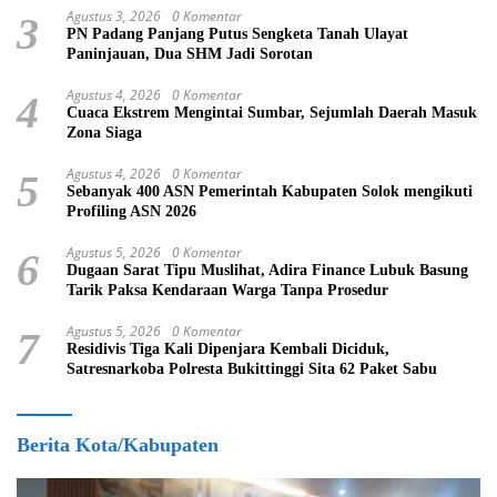
Agustus 3, 2026
0 Komentar
3
PN Padang Panjang Putus Sengketa Tanah Ulayat
Paninjauan, Dua SHM Jadi Sorotan
Agustus 4, 2026
0 Komentar
4
Cuaca Ekstrem Mengintai Sumbar, Sejumlah Daerah Masuk
Zona Siaga
Agustus 4, 2026
0 Komentar
5
Sebanyak 400 ASN Pemerintah Kabupaten Solok mengikuti
Profiling ASN 2026
Agustus 5, 2026
0 Komentar
6
Dugaan Sarat Tipu Muslihat, Adira Finance Lubuk Basung
Tarik Paksa Kendaraan Warga Tanpa Prosedur
Agustus 5, 2026
0 Komentar
7
Residivis Tiga Kali Dipenjara Kembali Diciduk,
Satresnarkoba Polresta Bukittinggi Sita 62 Paket Sabu
Berita Kota/Kabupaten