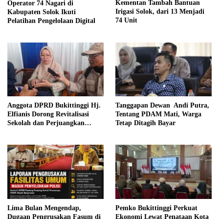
Kementan Tambah Bantuan
Operator 74 Nagari di
Irigasi Solok, dari 13 Menjadi
Kabupaten Solok Ikuti
74 Unit
Pelatihan Pengelolaan Digital
Anggota DPRD Bukittinggi Hj.
Tanggapan Dewan Andi Putra,
Elfianis Dorong Revitalisasi
Tentang PDAM Mati, Warga
Sekolah dan Perjuangkan
Tetap Ditagih Bayar
Pembebasan Iuran Komite bagi
Siswa Kurang Mampu
Lima Bulan Mengendap,
Pemko Bukittinggi Perkuat
Dugaan Pengrusakan Fasum di
Ekonomi Lewat Penataan Kota