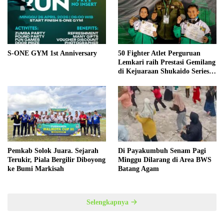
S-ONE GYM 1st Anniversary
50 Fighter Atlet Perguruan
Lemkari raih Prestasi Gemilang
di Kejuaraan Shukaido Series 1
regional Sumatera
Pemkab Solok Juara. Sejarah
Di Payakumbuh Senam Pagi
Terukir, Piala Bergilir Diboyong
Minggu Dilarang di Area BWS
ke Bumi Markisah
Batang Agam
Selengkapnya