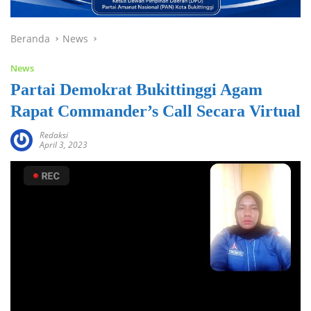
Beranda
News
News
Partai Demokrat Bukittinggi Agam
Rapat Commander’s Call Secara Virtual
Redaksi
April 3, 2023