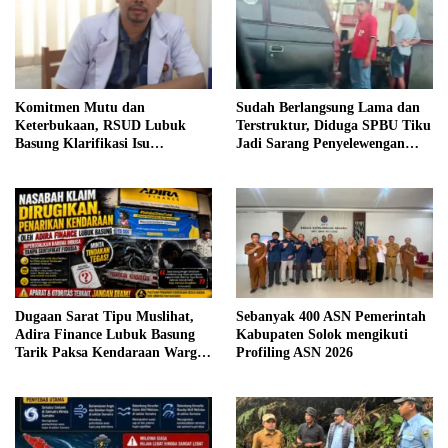
Komitmen Mutu dan
Sudah Berlangsung Lama dan
Keterbukaan, RSUD Lubuk
Terstruktur, Diduga SPBU Tiku
Basung Klarifikasi Isu
Jadi Sarang Penyelewengan
Pelayanan IGD Beredar di
BBM Bersubsidi
Medsos
Dugaan Sarat Tipu Muslihat,
Sebanyak 400 ASN Pemerintah
Adira Finance Lubuk Basung
Kabupaten Solok mengikuti
Tarik Paksa Kendaraan Warga
Profiling ASN 2026
Tanpa Prosedur