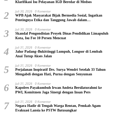
Klarifikasi Isu Pelayanan IGD Beredar di Medsos
Juli 30, 2026
0 Komentar
2
WPB Ajak Masyarakat Bijak Bermedia Sosial, Ingatkan
Pentingnya Etika dan Tanggung Jawab dalam
Menyampaikan Informasi
Juli 30, 2026
0 Komentar
3
Skandal Pengondisian Proyek Dinas Pendidikan Limapuluh
Kota, Isu Fee 10 Persen Mencuat
Juli 31, 2026
0 Komentar
4
Jalur Padang–Bukittinggi Lumpuh, Longsor di Lembah
Anai Tutup Akses Jalan
Juli 31, 2026
0 Komentar
5
Perjalanan Inspiratif Drs. Surya Wendri Setelah 33 Tahun
Mengabdi dengan Hati, Purna dengan Senyuman
Juli 31, 2026
0 Komentar
6
Kapolres Payakumbuh Irwan Andeta Bersilaturahmi ke
PWI, Komitmen Jaga Sinergi dengan Insan Pers
Juli 31, 2026
0 Komentar
7
Negara Hadir di Tengah Warga Rentan, Pemkab Agam
Evakuasi Lansia ke PSTW Batusangkar