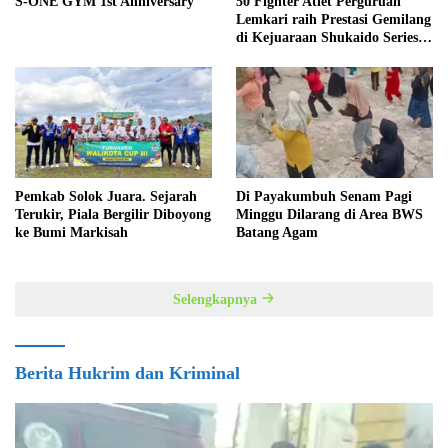
S-ONE GYM 1st Anniversary
50 Fighter Atlet Perguruan
Lemkari raih Prestasi Gemilang
di Kejuaraan Shukaido Series 1
regional Sumatera
Pemkab Solok Juara. Sejarah
Di Payakumbuh Senam Pagi
Terukir, Piala Bergilir Diboyong
Minggu Dilarang di Area BWS
ke Bumi Markisah
Batang Agam
Selengkapnya
Berita Hukrim dan Kriminal