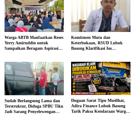
Warga ABTB Manfaatkan Reses
Komitmen Mutu dan
Yerry Amiruddin untuk
Keterbukaan, RSUD Lubuk
Sampaikan Beragam Aspirasi
Basung Klarifikasi Isu
Pembangunan
Pelayanan IGD Beredar di
Medsos
Dugaan Sarat Tipu Muslihat,
Sudah Berlangsung Lama dan
Adira Finance Lubuk Basung
Terstruktur, Diduga SPBU Tiku
Tarik Paksa Kendaraan Warga
Jadi Sarang Penyelewengan
Tanpa Prosedur
BBM Bersubsidi