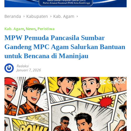
Beranda
Kabupaten
Kab. Agam
Kab. Agam
,
News
,
Peristiwa
MPW Pemuda Pancasila Sumbar
Gandeng MPC Agam Salurkan Bantuan
untuk Bencana di Maninjau
Redaksi
Januari 7, 2026