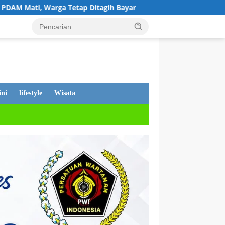
tap Ditagih Bayar
Lima Bulan Mengendap, Dugaan Peng
ni
lifestyle
Wisata