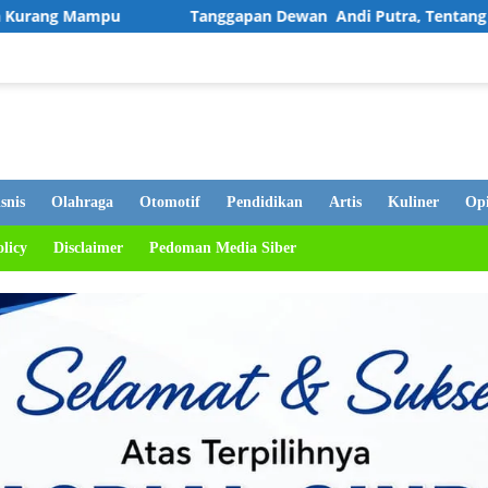
Tanggapan Dewan Andi Putra, Tentang PDAM Mati, Warga Te
snis
Olahraga
Otomotif
Pendidikan
Artis
Kuliner
Opi
olicy
Disclaimer
Pedoman Media Siber