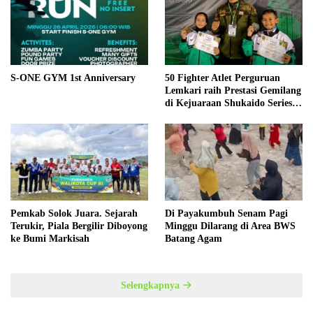
S-ONE GYM 1st Anniversary
50 Fighter Atlet Perguruan
Lemkari raih Prestasi Gemilang
di Kejuaraan Shukaido Series 1
regional Sumatera
Pemkab Solok Juara. Sejarah
Di Payakumbuh Senam Pagi
Terukir, Piala Bergilir Diboyong
Minggu Dilarang di Area BWS
ke Bumi Markisah
Batang Agam
Selengkapnya