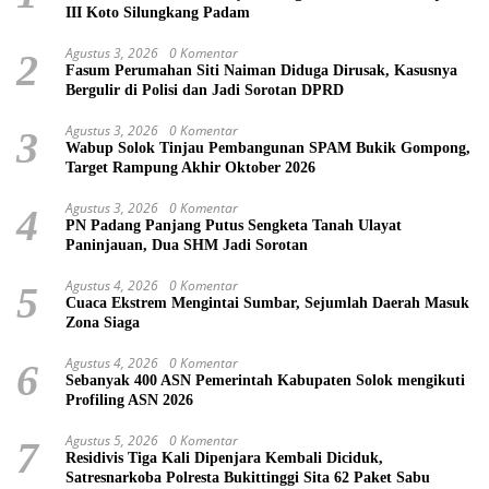
III Koto Silungkang Padam
Agustus 3, 2026
0 Komentar
2
Fasum Perumahan Siti Naiman Diduga Dirusak, Kasusnya
Bergulir di Polisi dan Jadi Sorotan DPRD
Agustus 3, 2026
0 Komentar
3
Wabup Solok Tinjau Pembangunan SPAM Bukik Gompong,
Target Rampung Akhir Oktober 2026
Agustus 3, 2026
0 Komentar
4
PN Padang Panjang Putus Sengketa Tanah Ulayat
Paninjauan, Dua SHM Jadi Sorotan
Agustus 4, 2026
0 Komentar
5
Cuaca Ekstrem Mengintai Sumbar, Sejumlah Daerah Masuk
Zona Siaga
Agustus 4, 2026
0 Komentar
6
Sebanyak 400 ASN Pemerintah Kabupaten Solok mengikuti
Profiling ASN 2026
Agustus 5, 2026
0 Komentar
7
Residivis Tiga Kali Dipenjara Kembali Diciduk,
Satresnarkoba Polresta Bukittinggi Sita 62 Paket Sabu