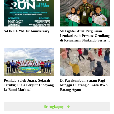
S-ONE GYM 1st Anniversary
50 Fighter Atlet Perguruan
Lemkari raih Prestasi Gemilang
di Kejuaraan Shukaido Series 1
regional Sumatera
Pemkab Solok Juara. Sejarah
Di Payakumbuh Senam Pagi
Terukir, Piala Bergilir Diboyong
Minggu Dilarang di Area BWS
ke Bumi Markisah
Batang Agam
Selengkapnya