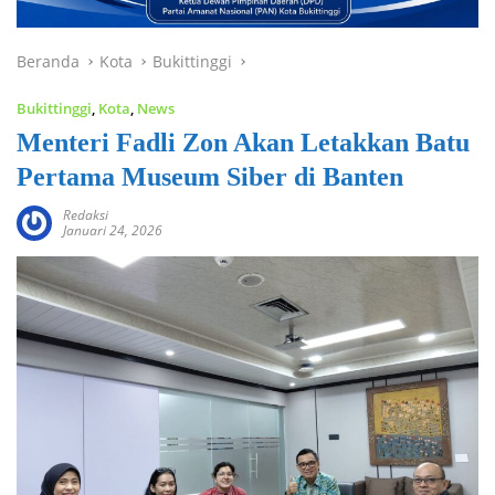
Beranda
Kota
Bukittinggi
Bukittinggi
,
Kota
,
News
Menteri Fadli Zon Akan Letakkan Batu
Pertama Museum Siber di Banten
Redaksi
Januari 24, 2026