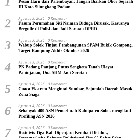
1
Pesan Haru dari Palembayan: Jangan Biarkan Obor Sejarah
III Koto Silungkang Padam
Agustus 3, 2026
0 Komentar
2
Fasum Perumahan Siti Naiman Diduga Dirusak, Kasusnya
Bergulir di Polisi dan Jadi Sorotan DPRD
Agustus 3, 2026
0 Komentar
3
Wabup Solok Tinjau Pembangunan SPAM Bukik Gompong,
Target Rampung Akhir Oktober 2026
Agustus 3, 2026
0 Komentar
4
PN Padang Panjang Putus Sengketa Tanah Ulayat
Paninjauan, Dua SHM Jadi Sorotan
Agustus 4, 2026
0 Komentar
5
Cuaca Ekstrem Mengintai Sumbar, Sejumlah Daerah Masuk
Zona Siaga
Agustus 4, 2026
0 Komentar
6
Sebanyak 400 ASN Pemerintah Kabupaten Solok mengikuti
Profiling ASN 2026
Agustus 5, 2026
0 Komentar
7
Residivis Tiga Kali Dipenjara Kembali Diciduk,