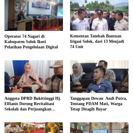
Kementan Tambah Bantuan
Operator 74 Nagari di
Irigasi Solok, dari 13 Menjadi
Kabupaten Solok Ikuti
74 Unit
Pelatihan Pengelolaan Digital
Anggota DPRD Bukittinggi Hj.
Tanggapan Dewan Andi Putra,
Elfianis Dorong Revitalisasi
Tentang PDAM Mati, Warga
Sekolah dan Perjuangkan
Tetap Ditagih Bayar
Pembebasan Iuran Komite bagi
Siswa Kurang Mampu