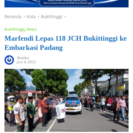
Beranda
Kota
Bukittinggi
Bukittinggi
,
News
Marfendi Lepas 118 JCH Bukittinggi ke
Embarkasi Padang
Redaksi
Juni 4, 2022