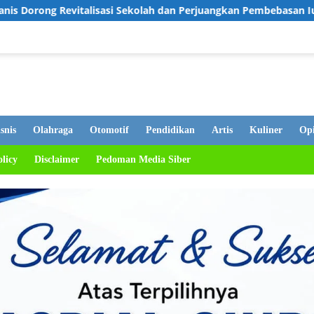
lisasi Sekolah dan Perjuangkan Pembebasan Iuran Komite bagi S
snis
Olahraga
Otomotif
Pendidikan
Artis
Kuliner
Opi
olicy
Disclaimer
Pedoman Media Siber