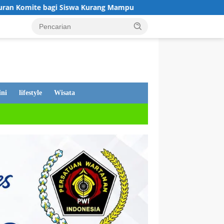
iswa Kurang Mampu
Tanggapan Dewan Andi Putra, Tentan
ni
lifestyle
Wisata