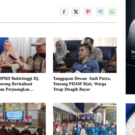
DPRD Bukittinggi Hj.
Tanggapan Dewan Andi Putra,
orong Revitalisasi
Tentang PDAM Mati, Warga
dan Perjuangkan
Tetap Ditagih Bayar
an Iuran Komite bagi
urang Mampu