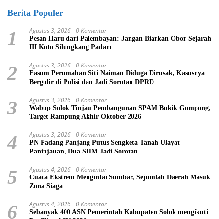
Berita Populer
Agustus 3, 2026
0 Komentar
1
Pesan Haru dari Palembayan: Jangan Biarkan Obor Sejarah
III Koto Silungkang Padam
Agustus 3, 2026
0 Komentar
2
Fasum Perumahan Siti Naiman Diduga Dirusak, Kasusnya
Bergulir di Polisi dan Jadi Sorotan DPRD
Agustus 3, 2026
0 Komentar
3
Wabup Solok Tinjau Pembangunan SPAM Bukik Gompong,
Target Rampung Akhir Oktober 2026
Agustus 3, 2026
0 Komentar
4
PN Padang Panjang Putus Sengketa Tanah Ulayat
Paninjauan, Dua SHM Jadi Sorotan
Agustus 4, 2026
0 Komentar
5
Cuaca Ekstrem Mengintai Sumbar, Sejumlah Daerah Masuk
Zona Siaga
Agustus 4, 2026
0 Komentar
6
Sebanyak 400 ASN Pemerintah Kabupaten Solok mengikuti