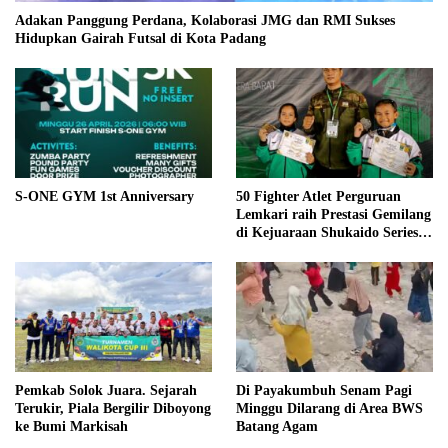
Adakan Panggung Perdana, Kolaborasi JMG dan RMI Sukses
Hidupkan Gairah Futsal di Kota Padang
S-ONE GYM 1st Anniversary
50 Fighter Atlet Perguruan
Lemkari raih Prestasi Gemilang
di Kejuaraan Shukaido Series 1
regional Sumatera
Pemkab Solok Juara. Sejarah
Di Payakumbuh Senam Pagi
Terukir, Piala Bergilir Diboyong
Minggu Dilarang di Area BWS
ke Bumi Markisah
Batang Agam