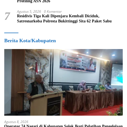
Profiling ASN 2026
Agustus 5, 2026
0 Komentar
7
Residivis Tiga Kali Dipenjara Kembali Diciduk,
Satresnarkoba Polresta Bukittinggi Sita 62 Paket Sabu
Berita Kota/Kabupaten
Agustus 8, 2026
Operator 74 Nagari di Kabupaten Solok Ikuti Pelatihan Pengelolaan