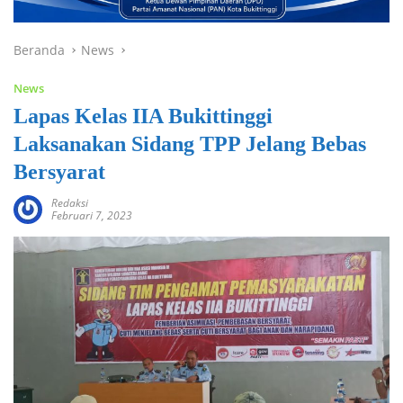
Beranda
News
News
Lapas Kelas IIA Bukittinggi
Laksanakan Sidang TPP Jelang Bebas
Bersyarat
Redaksi
Februari 7, 2023