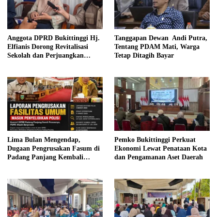
Tanggapan Dewan Andi Putra,
Anggota DPRD Bukittinggi Hj.
Tentang PDAM Mati, Warga
Elfianis Dorong Revitalisasi
Tetap Ditagih Bayar
Sekolah dan Perjuangkan
Pembebasan Iuran Komite bagi
Siswa Kurang Mampu
Lima Bulan Mengendap,
Pemko Bukittinggi Perkuat
Dugaan Pengrusakan Fasum di
Ekonomi Lewat Penataan Kota
Padang Panjang Kembali
dan Pengamanan Aset Daerah
Disorot DPRD