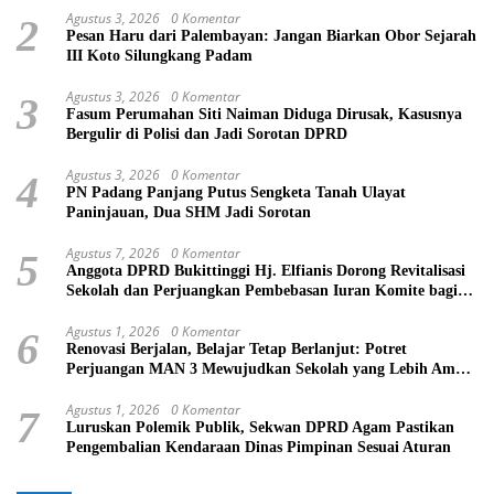
Agustus 3, 2026
0 Komentar
2
Pesan Haru dari Palembayan: Jangan Biarkan Obor Sejarah
III Koto Silungkang Padam
Agustus 3, 2026
0 Komentar
3
Fasum Perumahan Siti Naiman Diduga Dirusak, Kasusnya
Bergulir di Polisi dan Jadi Sorotan DPRD
Agustus 3, 2026
0 Komentar
4
PN Padang Panjang Putus Sengketa Tanah Ulayat
Paninjauan, Dua SHM Jadi Sorotan
Agustus 7, 2026
0 Komentar
5
Anggota DPRD Bukittinggi Hj. Elfianis Dorong Revitalisasi
Sekolah dan Perjuangkan Pembebasan Iuran Komite bagi
Siswa Kurang Mampu
Agustus 1, 2026
0 Komentar
6
Renovasi Berjalan, Belajar Tetap Berlanjut: Potret
Perjuangan MAN 3 Mewujudkan Sekolah yang Lebih Aman
dan Nyaman
Agustus 1, 2026
0 Komentar
7
Luruskan Polemik Publik, Sekwan DPRD Agam Pastikan
Pengembalian Kendaraan Dinas Pimpinan Sesuai Aturan