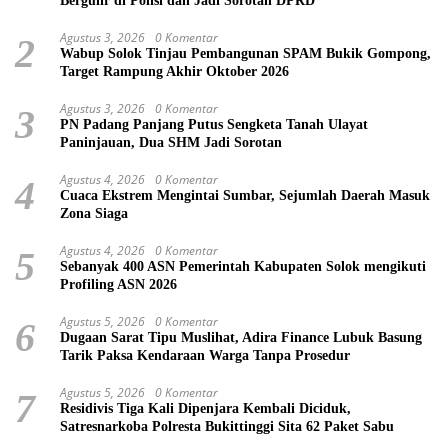
Bergulir di Polisi dan Jadi Sorotan DPRD
Agustus 3, 2026
0 Komentar
2
Wabup Solok Tinjau Pembangunan SPAM Bukik Gompong,
Target Rampung Akhir Oktober 2026
Agustus 3, 2026
0 Komentar
3
PN Padang Panjang Putus Sengketa Tanah Ulayat
Paninjauan, Dua SHM Jadi Sorotan
Agustus 4, 2026
0 Komentar
4
Cuaca Ekstrem Mengintai Sumbar, Sejumlah Daerah Masuk
Zona Siaga
Agustus 4, 2026
0 Komentar
5
Sebanyak 400 ASN Pemerintah Kabupaten Solok mengikuti
Profiling ASN 2026
Agustus 5, 2026
0 Komentar
6
Dugaan Sarat Tipu Muslihat, Adira Finance Lubuk Basung
Tarik Paksa Kendaraan Warga Tanpa Prosedur
Agustus 5, 2026
0 Komentar
7
Residivis Tiga Kali Dipenjara Kembali Diciduk,
Satresnarkoba Polresta Bukittinggi Sita 62 Paket Sabu