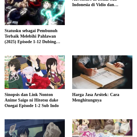
Indonesia di Vidio dan
Crunchyroll
Statusku sebagai Pembunuh
Terbaik Melebihi Pahlawan
(2025) Episode 1-12 Dubing
Indonesia
Sinopsis dan Link Nonton
Harga Jasa Arsitek: Cara
Anime Saigo ni Hitotsu dake
Menghitungnya
Onegai Episode 1-2 Sub Indo