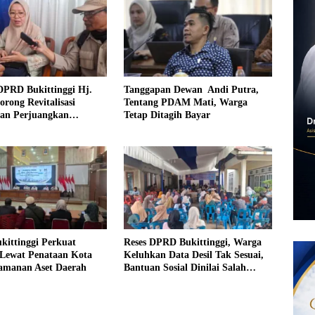
DPRD Bukittinggi Hj.
Tanggapan Dewan Andi Putra,
orong Revitalisasi
Tentang PDAM Mati, Warga
dan Perjuangkan
Tetap Ditagih Bayar
an Iuran Komite bagi
urang Mampu
kittinggi Perkuat
Reses DPRD Bukittinggi, Warga
Lewat Penataan Kota
Keluhkan Data Desil Tak Sesuai,
amanan Aset Daerah
Bantuan Sosial Dinilai Salah
Sasaran