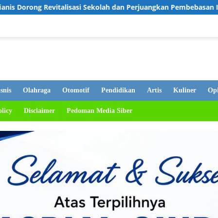
i Sekolah dan Perjuangkan Pembebasan Iuran Komite bagi Siswa 
snis
Olahraga
Otomotif
Pendidikan
Artis
Kuliner
Opi
olicy
Disclaimer
Pedoman Media Siber