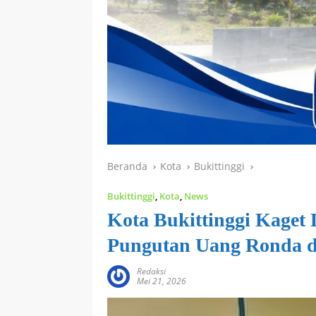
Beranda
Kota
Bukittinggi
Bukittinggi
,
Kota
,
News
Kota Bukittinggi Kaget
Pungutan Uang Ronda di
Redaksi
Mei 21, 2026