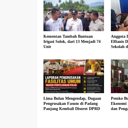
Kementan Tambah Bantuan
Anggota 
Irigasi Solok, dari 13 Menjadi 74
Elfianis D
Unit
Sekolah 
Pembebas
Siswa K
Lima Bulan Mengendap, Dugaan
Pemko Bu
Pengrusakan Fasum di Padang
Ekonomi 
Panjang Kembali Disorot DPRD
dan Peng