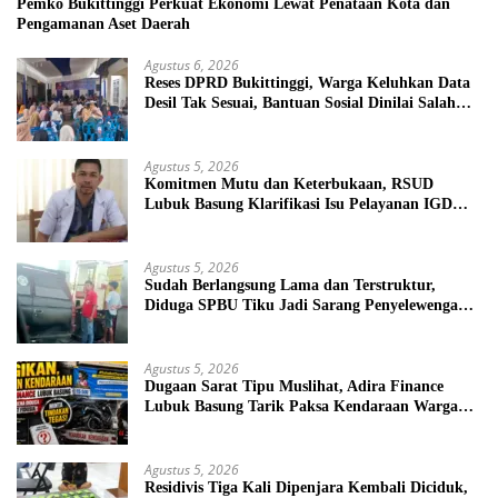
Pemko Bukittinggi Perkuat Ekonomi Lewat Penataan Kota dan
Pengamanan Aset Daerah
Agustus 6, 2026
Reses DPRD Bukittinggi, Warga Keluhkan Data
Desil Tak Sesuai, Bantuan Sosial Dinilai Salah
Sasaran
Agustus 5, 2026
Komitmen Mutu dan Keterbukaan, RSUD
Lubuk Basung Klarifikasi Isu Pelayanan IGD
Beredar di Medsos
Agustus 5, 2026
Sudah Berlangsung Lama dan Terstruktur,
Diduga SPBU Tiku Jadi Sarang Penyelewengan
BBM Bersubsidi
Agustus 5, 2026
Dugaan Sarat Tipu Muslihat, Adira Finance
Lubuk Basung Tarik Paksa Kendaraan Warga
Tanpa Prosedur
Agustus 5, 2026
Residivis Tiga Kali Dipenjara Kembali Diciduk,