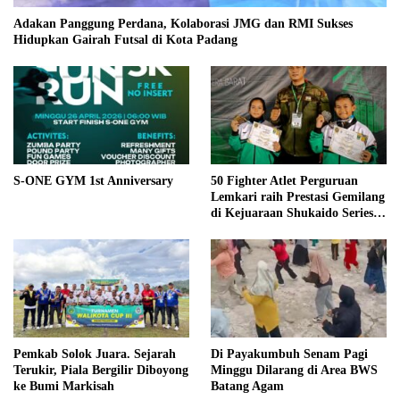
Adakan Panggung Perdana, Kolaborasi JMG dan RMI Sukses
Hidupkan Gairah Futsal di Kota Padang
S-ONE GYM 1st Anniversary
50 Fighter Atlet Perguruan
Lemkari raih Prestasi Gemilang
di Kejuaraan Shukaido Series 1
regional Sumatera
Pemkab Solok Juara. Sejarah
Di Payakumbuh Senam Pagi
Terukir, Piala Bergilir Diboyong
Minggu Dilarang di Area BWS
ke Bumi Markisah
Batang Agam