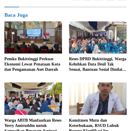
Baca Juga
Reses DPRD Bukittinggi, Warga
Pemko Bukittinggi Perkuat
Keluhkan Data Desil Tak
Ekonomi Lewat Penataan Kota
Sesuai, Bantuan Sosial Dinilai
dan Pengamanan Aset Daerah
Salah Sasaran
Warga ABTB Manfaatkan Reses
Komitmen Mutu dan
Yerry Amiruddin untuk
Keterbukaan, RSUD Lubuk
Sampaikan Beragam Aspirasi
Basung Klarifikasi Isu