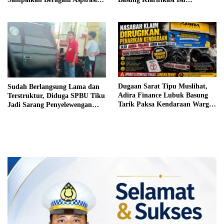
Pembangunan
Pelayanan IGD Beredar di
Medsos
Dugaan Sarat Tipu Muslihat,
Sudah Berlangsung Lama dan
Adira Finance Lubuk Basung
Terstruktur, Diduga SPBU Tiku
Tarik Paksa Kendaraan Warga
Jadi Sarang Penyelewengan
Tanpa Prosedur
BBM Bersubsidi