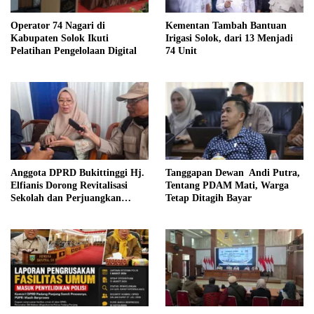
Kementan Tambah Bantuan
Operator 74 Nagari di
Irigasi Solok, dari 13 Menjadi
Kabupaten Solok Ikuti
74 Unit
Pelatihan Pengelolaan Digital
Anggota DPRD Bukittinggi Hj.
Tanggapan Dewan Andi Putra,
Elfianis Dorong Revitalisasi
Tentang PDAM Mati, Warga
Sekolah dan Perjuangkan
Tetap Ditagih Bayar
Pembebasan Iuran Komite bagi
Siswa Kurang Mampu