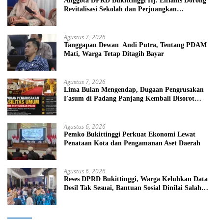
Anggota DPRD Bukittinggi Hj. Elfianis Dorong
Revitalisasi Sekolah dan Perjuangkan
Pembebasan Iuran Komite bagi Siswa Kurang
Mampu
Agustus 7, 2026
Tanggapan Dewan Andi Putra, Tentang PDAM
Mati, Warga Tetap Ditagih Bayar
Agustus 7, 2026
Lima Bulan Mengendap, Dugaan Pengrusakan
Fasum di Padang Panjang Kembali Disorot
DPRD
Agustus 6, 2026
Pemko Bukittinggi Perkuat Ekonomi Lewat
Penataan Kota dan Pengamanan Aset Daerah
Agustus 6, 2026
Reses DPRD Bukittinggi, Warga Keluhkan Data
Desil Tak Sesuai, Bantuan Sosial Dinilai Salah
Sasaran