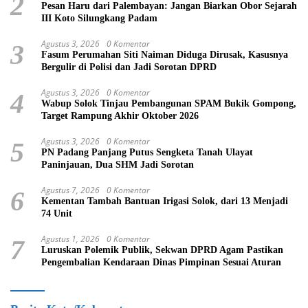
2
Pesan Haru dari Palembayan: Jangan Biarkan Obor Sejarah
III Koto Silungkang Padam
Agustus 3, 2026
0 Komentar
3
Fasum Perumahan Siti Naiman Diduga Dirusak, Kasusnya
Bergulir di Polisi dan Jadi Sorotan DPRD
Agustus 3, 2026
0 Komentar
4
Wabup Solok Tinjau Pembangunan SPAM Bukik Gompong,
Target Rampung Akhir Oktober 2026
Agustus 3, 2026
0 Komentar
5
PN Padang Panjang Putus Sengketa Tanah Ulayat
Paninjauan, Dua SHM Jadi Sorotan
Agustus 7, 2026
0 Komentar
6
Kementan Tambah Bantuan Irigasi Solok, dari 13 Menjadi
74 Unit
Agustus 1, 2026
0 Komentar
7
Luruskan Polemik Publik, Sekwan DPRD Agam Pastikan
Pengembalian Kendaraan Dinas Pimpinan Sesuai Aturan