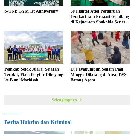
S-ONE GYM 1st Anniversary
50 Fighter Atlet Perguruan
Lemkari raih Prestasi Gemilang
di Kejuaraan Shukaido Series 1
regional Sumatera
Pemkab Solok Juara. Sejarah
Di Payakumbuh Senam Pagi
Terukir, Piala Bergilir Diboyong
Minggu Dilarang di Area BWS
ke Bumi Markisah
Batang Agam
Selengkapnya
Berita Hukrim dan Kriminal