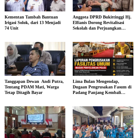
Anggota DPRD Bukittinggi Hj.
Kementan Tambah Bantuan
Elfianis Dorong Revitalisasi
Irigasi Solok, dari 13 Menjadi
Sekolah dan Perjuangkan
74 Unit
Pembebasan Iuran Komite bagi
Siswa Kurang Mampu
Tanggapan Dewan Andi Putra,
Lima Bulan Mengendap,
Tentang PDAM Mati, Warga
Dugaan Pengrusakan Fasum di
Tetap Ditagih Bayar
Padang Panjang Kembali
Disorot DPRD