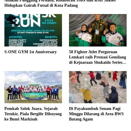
Adakan Panggung Perdana, Kolaborasi JMG dan RMI Sukses
Hidupkan Gairah Futsal di Kota Padang
S-ONE GYM 1st Anniversary
50 Fighter Atlet Perguruan
Lemkari raih Prestasi Gemilang
di Kejuaraan Shukaido Series 1
regional Sumatera
Pemkab Solok Juara. Sejarah
Di Payakumbuh Senam Pagi
Terukir, Piala Bergilir Diboyong
Minggu Dilarang di Area BWS
ke Bumi Markisah
Batang Agam