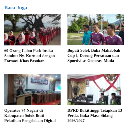
Baca Juga
Bupati Solok Buka Mahabbah
60 Orang Calon Paskibraka
Cup I, Dorong Persatuan dan
Sambut Ny. Kurniati dengan
Sportivitas Generasi Muda
Formasi Khas Pasukan
Pengibar Bendera, Turut hadir
dan Sukseskan kegiatan Solok
Sehat
Operator 74 Nagari di
DPRD Bukittinggi Tetapkan 13
Kabupaten Solok Ikuti
Perda, Buka Masa Sidang
Pelatihan Pengelolaan Digital
2026/2027