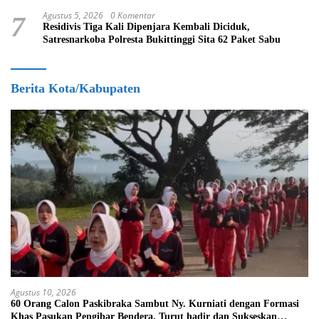
Agustus 5, 2026
0 Komentar
7
Residivis Tiga Kali Dipenjara Kembali Diciduk,
Satresnarkoba Polresta Bukittinggi Sita 62 Paket Sabu
Berita Kota/Kabupaten
Agustus 10, 2026
60 Orang Calon Paskibraka Sambut Ny. Kurniati dengan Formasi
Khas Pasukan Pengibar Bendera, Turut hadir dan Sukseskan