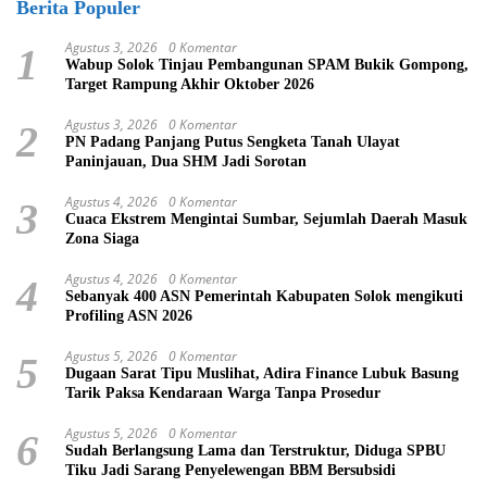
Berita Populer
Agustus 3, 2026
0 Komentar
1
Wabup Solok Tinjau Pembangunan SPAM Bukik Gompong,
Target Rampung Akhir Oktober 2026
Agustus 3, 2026
0 Komentar
2
PN Padang Panjang Putus Sengketa Tanah Ulayat
Paninjauan, Dua SHM Jadi Sorotan
Agustus 4, 2026
0 Komentar
3
Cuaca Ekstrem Mengintai Sumbar, Sejumlah Daerah Masuk
Zona Siaga
Agustus 4, 2026
0 Komentar
4
Sebanyak 400 ASN Pemerintah Kabupaten Solok mengikuti
Profiling ASN 2026
Agustus 5, 2026
0 Komentar
5
Dugaan Sarat Tipu Muslihat, Adira Finance Lubuk Basung
Tarik Paksa Kendaraan Warga Tanpa Prosedur
Agustus 5, 2026
0 Komentar
6
Sudah Berlangsung Lama dan Terstruktur, Diduga SPBU
Tiku Jadi Sarang Penyelewengan BBM Bersubsidi