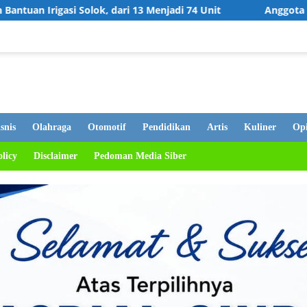
ri 13 Menjadi 74 Unit
Anggota DPRD Bukittinggi Hj. Elf
snis
Olahraga
Otomotif
Pendidikan
Artis
Kuliner
Opi
olicy
Disclaimer
Pedoman Media Siber