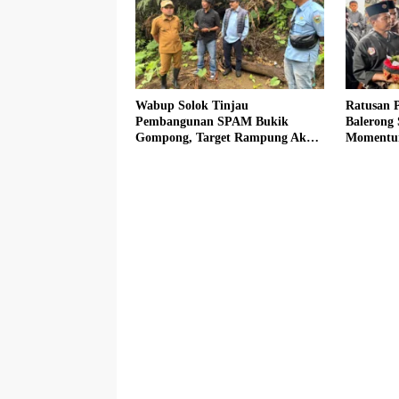
Wabup Solok Tinjau
Ratusan P
Pembangunan SPAM Bukik
Balerong 
Gompong, Target Rampung Akhir
Momentum
Oktober 2026
Budaya M