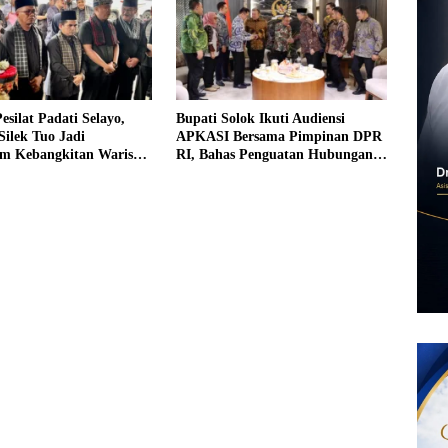
esilat Padati Selayo,
Bupati Solok Ikuti Audiensi
Silek Tuo Jadi
APKASI Bersama Pimpinan DPR
 Kebangkitan Warisan
RI, Bahas Penguatan Hubungan
inangkabau
Pemerintah Pusat dan Pemerintah
Daerah