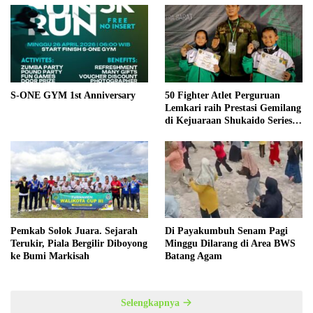
S-ONE GYM 1st Anniversary
50 Fighter Atlet Perguruan
Lemkari raih Prestasi Gemilang
di Kejuaraan Shukaido Series 1
regional Sumatera
Pemkab Solok Juara. Sejarah
Di Payakumbuh Senam Pagi
Terukir, Piala Bergilir Diboyong
Minggu Dilarang di Area BWS
ke Bumi Markisah
Batang Agam
Selengkapnya