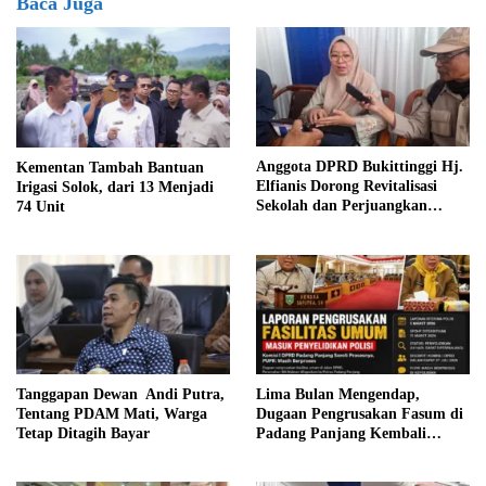
Baca Juga
Anggota DPRD Bukittinggi Hj.
Kementan Tambah Bantuan
Elfianis Dorong Revitalisasi
Irigasi Solok, dari 13 Menjadi
Sekolah dan Perjuangkan
74 Unit
Pembebasan Iuran Komite bagi
Siswa Kurang Mampu
Tanggapan Dewan Andi Putra,
Lima Bulan Mengendap,
Tentang PDAM Mati, Warga
Dugaan Pengrusakan Fasum di
Tetap Ditagih Bayar
Padang Panjang Kembali
Disorot DPRD