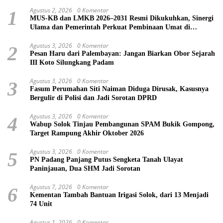
Agustus 2, 2026
0 Komentar
1
MUS-KB dan LMKB 2026–2031 Resmi Dikukuhkan, Sinergi
Ulama dan Pemerintah Perkuat Pembinaan Umat di
Bukittinggi
Agustus 3, 2026
0 Komentar
2
Pesan Haru dari Palembayan: Jangan Biarkan Obor Sejarah
III Koto Silungkang Padam
Agustus 3, 2026
0 Komentar
3
Fasum Perumahan Siti Naiman Diduga Dirusak, Kasusnya
Bergulir di Polisi dan Jadi Sorotan DPRD
Agustus 3, 2026
0 Komentar
4
Wabup Solok Tinjau Pembangunan SPAM Bukik Gompong,
Target Rampung Akhir Oktober 2026
Agustus 3, 2026
0 Komentar
5
PN Padang Panjang Putus Sengketa Tanah Ulayat
Paninjauan, Dua SHM Jadi Sorotan
Agustus 7, 2026
0 Komentar
6
Kementan Tambah Bantuan Irigasi Solok, dari 13 Menjadi
74 Unit
Agustus 1, 2026
0 Komentar