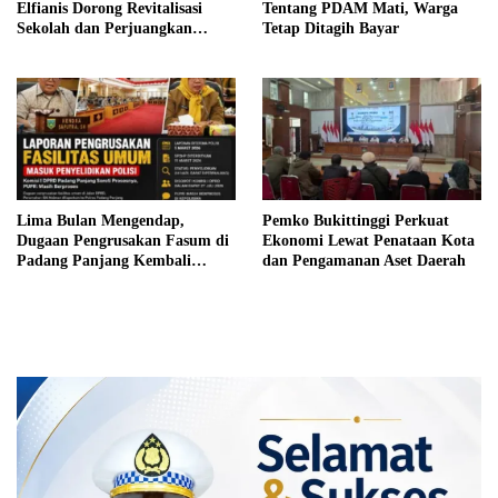
Elfianis Dorong Revitalisasi
Tentang PDAM Mati, Warga
Sekolah dan Perjuangkan
Tetap Ditagih Bayar
Pembebasan Iuran Komite bagi
Siswa Kurang Mampu
Lima Bulan Mengendap,
Pemko Bukittinggi Perkuat
Dugaan Pengrusakan Fasum di
Ekonomi Lewat Penataan Kota
Padang Panjang Kembali
dan Pengamanan Aset Daerah
Disorot DPRD