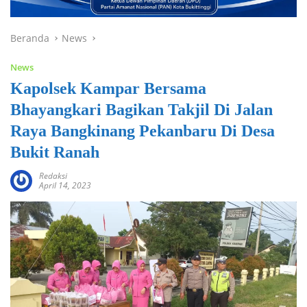
Beranda
News
News
Kapolsek Kampar Bersama
Bhayangkari Bagikan Takjil Di Jalan
Raya Bangkinang Pekanbaru Di Desa
Bukit Ranah
Redaksi
April 14, 2023