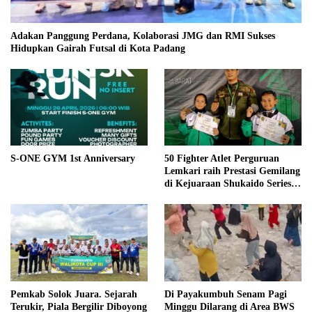
Adakan Panggung Perdana, Kolaborasi JMG dan RMI Sukses
Hidupkan Gairah Futsal di Kota Padang
S-ONE GYM 1st Anniversary
50 Fighter Atlet Perguruan
Lemkari raih Prestasi Gemilang
di Kejuaraan Shukaido Series 1
regional Sumatera
Pemkab Solok Juara. Sejarah
Di Payakumbuh Senam Pagi
Terukir, Piala Bergilir Diboyong
Minggu Dilarang di Area BWS