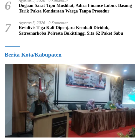
Agustus 5, 2026
0 Komentar
6
Dugaan Sarat Tipu Muslihat, Adira Finance Lubuk Basung
Tarik Paksa Kendaraan Warga Tanpa Prosedur
Agustus 5, 2026
0 Komentar
7
Residivis Tiga Kali Dipenjara Kembali Diciduk,
Satresnarkoba Polresta Bukittinggi Sita 62 Paket Sabu
Berita Kota/Kabupaten