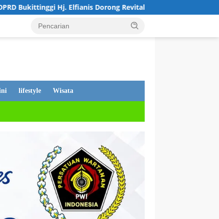
anis Dorong Revitalisasi Sekolah dan Perjuangkan Pembebasan I
ni
lifestyle
Wisata