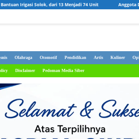
 13 Menjadi 74 Unit
Anggota DPRD Bukittinggi Hj. Elfi
snis
Olahraga
Otomotif
Pendidikan
Artis
Kuliner
Opi
olicy
Disclaimer
Pedoman Media Siber