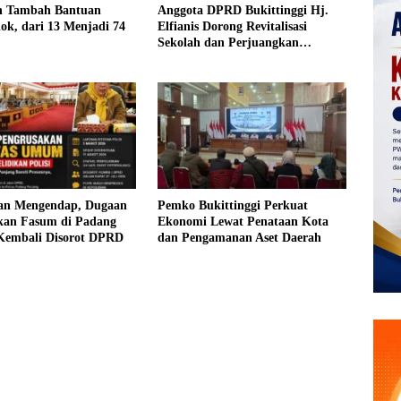
 Tambah Bantuan
Anggota DPRD Bukittinggi Hj.
olok, dari 13 Menjadi 74
Elfianis Dorong Revitalisasi
Sekolah dan Perjuangkan
Pembebasan Iuran Komite bagi
Siswa Kurang Mampu
an Mengendap, Dugaan
Pemko Bukittinggi Perkuat
kan Fasum di Padang
Ekonomi Lewat Penataan Kota
Kembali Disorot DPRD
dan Pengamanan Aset Daerah