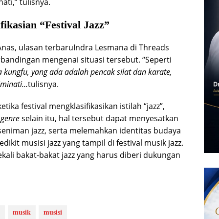
ati,” tulisnya.
kasian “Festival Jazz”
nas, ulasan terbaruIndra Lesmana di Threads
rbandingan mengenai situasi tersebut. “Seperti
da kungfu, yang ada adalah pencak silat dan karate,
iminati…
tulisnya.
ika festival mengklasifikasikan istilah “jazz”,
i
genre
selain itu, hal tersebut dapat menyesatkan
 seniman jazz, serta melemahkan identitas budaya
dikit musisi jazz yang tampil di festival musik jazz.
kali bakat-bakat jazz yang harus diberi dukungan
musik
musisi