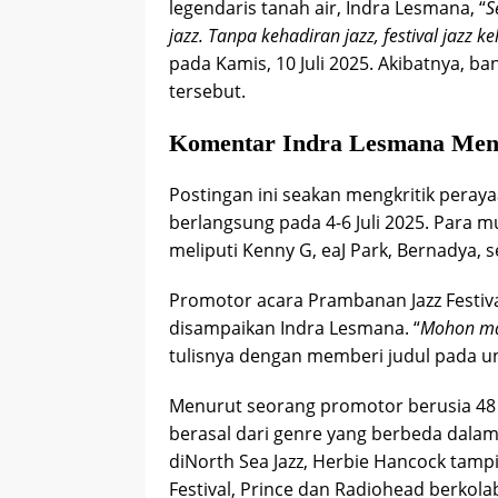
legendaris tanah air, Indra Lesmana, “
S
jazz. Tanpa kehadiran jazz, festival jazz 
pada Kamis, 10 Juli 2025. Akibatnya, 
tersebut.
Komentar Indra Lesmana Menge
Postingan ini seakan mengkritik peray
berlangsung pada 4-6 Juli 2025. Para m
meliputi Kenny G, eaJ Park, Bernadya, s
Promotor acara Prambanan Jazz Festival
disampaikan Indra Lesmana. “
Mohon maa
tulisnya dengan memberi judul pada u
Menurut seorang promotor berusia 48
berasal dari genre yang berbeda dalam 
di
North Sea Jazz, Herbie Hancock tamp
Festival, Prince dan Radiohead berkolab