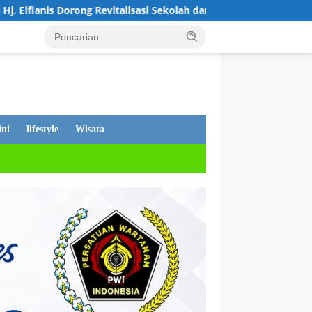
italisasi Sekolah dan Perjuangkan Pembebasan Iuran Komite bag
ni
lifestyle
Wisata