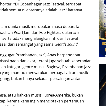
horter. “Di Copenhagen Jazz Festival, terdapat
idak semua di antaranya adalah jazz,” katanya
dalam dunia musik merupakan masa depan. Ia
diran Pearl Jam dan Foo Fighters dalam
line-
 serta tidak menghilangkan inti dari festival
asal dari semangat yang sama.
Seattle sound
.
enggugat Prambanan Jazz”, Anas berpendapat
sasi nada dan akor, tetapi juga sebuah keberanian
n kategori genre musik. Baginya, Prambanan Jazz
u yang mampu menyatukan berbagai aliran musik
nggung, bukan hanya sekadar persaingan antar
isa, atau bahkan musisi Korea-Amerika, bukan
tetapi karena kami ingin menciptakan pertemuan