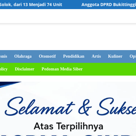
 Unit
Anggota DPRD Bukittinggi Hj. Elfianis Dorong Rev
snis
Olahraga
Otomotif
Pendidikan
Artis
Kuliner
Opi
olicy
Disclaimer
Pedoman Media Siber