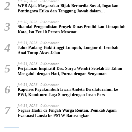
Juli 30, 2026
0 Komentar
2
WPB Ajak Masyarakat Bijak Bermedia Sosial, Ingatkan
Pentingnya Etika dan Tanggung Jawab dalam
Menyampaikan Informasi
Juli 30, 2026
0 Komentar
3
Skandal Pengondisian Proyek Dinas Pendidikan Limapuluh
Kota, Isu Fee 10 Persen Mencuat
Juli 31, 2026
0 Komentar
4
Jalur Padang–Bukittinggi Lumpuh, Longsor di Lembah
Anai Tutup Akses Jalan
Juli 31, 2026
0 Komentar
5
Perjalanan Inspiratif Drs. Surya Wendri Setelah 33 Tahun
Mengabdi dengan Hati, Purna dengan Senyuman
Juli 31, 2026
0 Komentar
6
Kapolres Payakumbuh Irwan Andeta Bersilaturahmi ke
PWI, Komitmen Jaga Sinergi dengan Insan Pers
Juli 31, 2026
0 Komentar
7
Negara Hadir di Tengah Warga Rentan, Pemkab Agam
Evakuasi Lansia ke PSTW Batusangkar