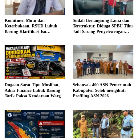
Komitmen Mutu dan
Sudah Berlangsung Lama dan
Keterbukaan, RSUD Lubuk
Terstruktur, Diduga SPBU Tiku
Basung Klarifikasi Isu
Jadi Sarang Penyelewengan
Pelayanan IGD Beredar di
BBM Bersubsidi
Medsos
Dugaan Sarat Tipu Muslihat,
Sebanyak 400 ASN Pemerintah
Adira Finance Lubuk Basung
Kabupaten Solok mengikuti
Tarik Paksa Kendaraan Warga
Profiling ASN 2026
Tanpa Prosedur