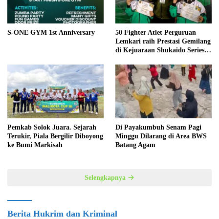
S-ONE GYM 1st Anniversary
50 Fighter Atlet Perguruan
Lemkari raih Prestasi Gemilang
di Kejuaraan Shukaido Series 1
regional Sumatera
Pemkab Solok Juara. Sejarah
Di Payakumbuh Senam Pagi
Terukir, Piala Bergilir Diboyong
Minggu Dilarang di Area BWS
ke Bumi Markisah
Batang Agam
Selengkapnya
Berita Hukrim dan Kriminal