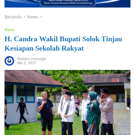
Beranda
News
News
H. Candra Wakil Bupati Solok Tinjau
Kesiapan Sekolah Rakyat
Redaksi Lintastiga
Mei 2, 2025