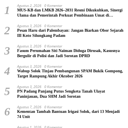
Agustus 2, 2026
0 Komentar
1
MUS-KB dan LMKB 2026–2031 Resmi Dikukuhkan, Sinergi
Ulama dan Pemerintah Perkuat Pembinaan Umat di
Bukittinggi
Agustus 3, 2026
0 Komentar
2
Pesan Haru dari Palembayan: Jangan Biarkan Obor Sejarah
III Koto Silungkang Padam
Agustus 3, 2026
0 Komentar
3
Fasum Perumahan Siti Naiman Diduga Dirusak, Kasusnya
Bergulir di Polisi dan Jadi Sorotan DPRD
Agustus 3, 2026
0 Komentar
4
Wabup Solok Tinjau Pembangunan SPAM Bukik Gompong,
Target Rampung Akhir Oktober 2026
Agustus 3, 2026
0 Komentar
5
PN Padang Panjang Putus Sengketa Tanah Ulayat
Paninjauan, Dua SHM Jadi Sorotan
Agustus 7, 2026
0 Komentar
6
Kementan Tambah Bantuan Irigasi Solok, dari 13 Menjadi
74 Unit
Agustus 1, 2026
0 Komentar