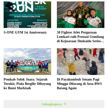
S-ONE GYM 1st Anniversary
50 Fighter Atlet Perguruan
Lemkari raih Prestasi Gemilang
di Kejuaraan Shukaido Series 1
regional Sumatera
Pemkab Solok Juara. Sejarah
Di Payakumbuh Senam Pagi
Terukir, Piala Bergilir Diboyong
Minggu Dilarang di Area BWS
ke Bumi Markisah
Batang Agam
Selengkapnya