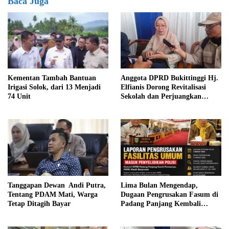
Baca Juga
Anggota DPRD Bukittinggi Hj.
Kementan Tambah Bantuan
Elfianis Dorong Revitalisasi
Irigasi Solok, dari 13 Menjadi
Sekolah dan Perjuangkan
74 Unit
Pembebasan Iuran Komite bagi
Siswa Kurang Mampu
Tanggapan Dewan Andi Putra,
Lima Bulan Mengendap,
Tentang PDAM Mati, Warga
Dugaan Pengrusakan Fasum di
Tetap Ditagih Bayar
Padang Panjang Kembali
Disorot DPRD