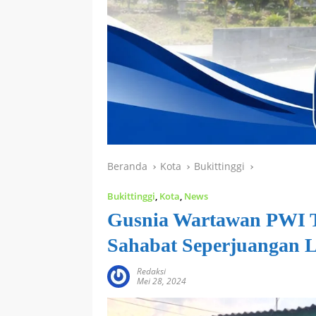
Beranda
Kota
Bukittinggi
Bukittinggi
,
Kota
,
News
Gusnia Wartawan PWI T
Sahabat Seperjuangan 
Redaksi
Mei 28, 2024