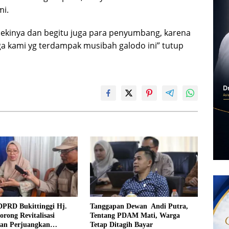
mi.
ekinya dan begitu juga para penyumbang, karena
rga kami yg terdampak musibah galodo ini” tutup
DPRD Bukittinggi Hj.
Tanggapan Dewan Andi Putra,
orong Revitalisasi
Tentang PDAM Mati, Warga
dan Perjuangkan
Tetap Ditagih Bayar