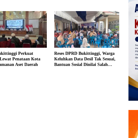
an Iuran Komite bagi
urang Mampu
kittinggi Perkuat
Reses DPRD Bukittinggi, Warga
Lewat Penataan Kota
Keluhkan Data Desil Tak Sesuai,
amanan Aset Daerah
Bantuan Sosial Dinilai Salah
Sasaran