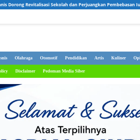
 Sekolah dan Perjuangkan Pembebasan Iuran Komite bagi Siswa K
snis
Olahraga
Otomotif
Pendidikan
Artis
Kuliner
Opi
olicy
Disclaimer
Pedoman Media Siber