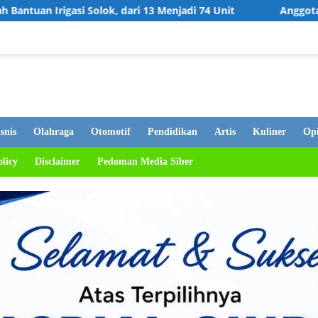
ari 13 Menjadi 74 Unit
Anggota DPRD Bukittinggi Hj. El
snis
Olahraga
Otomotif
Pendidikan
Artis
Kuliner
Opi
olicy
Disclaimer
Pedoman Media Siber