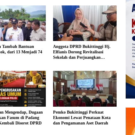
 Tambah Bantuan
Anggota DPRD Bukittinggi Hj.
olok, dari 13 Menjadi 74
Elfianis Dorong Revitalisasi
Sekolah dan Perjuangkan
Pembebasan Iuran Komite bagi
Siswa Kurang Mampu
an Mengendap, Dugaan
Pemko Bukittinggi Perkuat
kan Fasum di Padang
Ekonomi Lewat Penataan Kota
Kembali Disorot DPRD
dan Pengamanan Aset Daerah