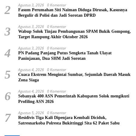
Agustus 3, 2026
0 Komentar
2
Fasum Perumahan Siti Naiman Diduga Dirusak, Kasusnya
Bergulir di Polisi dan Jadi Sorotan DPRD
Agustus 3, 2026
0 Komentar
3
Wabup Solok Tinjau Pembangunan SPAM Bukik Gompong,
Target Rampung Akhir Oktober 2026
Agustus 3, 2026
0 Komentar
4
PN Padang Panjang Putus Sengketa Tanah Ulayat
Paninjauan, Dua SHM Jadi Sorotan
Agustus 4, 2026
0 Komentar
5
Cuaca Ekstrem Mengintai Sumbar, Sejumlah Daerah Masuk
Zona Siaga
Agustus 4, 2026
0 Komentar
6
Sebanyak 400 ASN Pemerintah Kabupaten Solok mengikuti
Profiling ASN 2026
Agustus 5, 2026
0 Komentar
7
Residivis Tiga Kali Dipenjara Kembali Diciduk,
Satresnarkoba Polresta Bukittinggi Sita 62 Paket Sabu