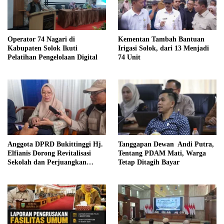
Kementan Tambah Bantuan
Operator 74 Nagari di
Irigasi Solok, dari 13 Menjadi
Kabupaten Solok Ikuti
74 Unit
Pelatihan Pengelolaan Digital
Anggota DPRD Bukittinggi Hj.
Tanggapan Dewan Andi Putra,
Elfianis Dorong Revitalisasi
Tentang PDAM Mati, Warga
Sekolah dan Perjuangkan
Tetap Ditagih Bayar
Pembebasan Iuran Komite bagi
Siswa Kurang Mampu