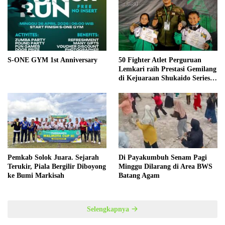
S-ONE GYM 1st Anniversary
50 Fighter Atlet Perguruan
Lemkari raih Prestasi Gemilang
di Kejuaraan Shukaido Series 1
regional Sumatera
Pemkab Solok Juara. Sejarah
Di Payakumbuh Senam Pagi
Terukir, Piala Bergilir Diboyong
Minggu Dilarang di Area BWS
ke Bumi Markisah
Batang Agam
Selengkapnya