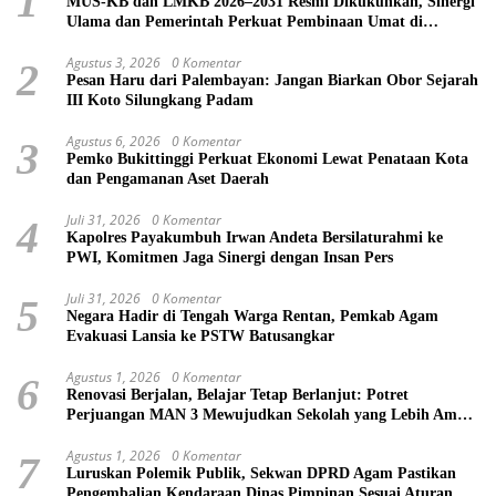
1
MUS-KB dan LMKB 2026–2031 Resmi Dikukuhkan, Sinergi
Ulama dan Pemerintah Perkuat Pembinaan Umat di
Bukittinggi
Agustus 3, 2026
0 Komentar
2
Pesan Haru dari Palembayan: Jangan Biarkan Obor Sejarah
III Koto Silungkang Padam
Agustus 6, 2026
0 Komentar
3
Pemko Bukittinggi Perkuat Ekonomi Lewat Penataan Kota
dan Pengamanan Aset Daerah
Juli 31, 2026
0 Komentar
4
Kapolres Payakumbuh Irwan Andeta Bersilaturahmi ke
PWI, Komitmen Jaga Sinergi dengan Insan Pers
Juli 31, 2026
0 Komentar
5
Negara Hadir di Tengah Warga Rentan, Pemkab Agam
Evakuasi Lansia ke PSTW Batusangkar
Agustus 1, 2026
0 Komentar
6
Renovasi Berjalan, Belajar Tetap Berlanjut: Potret
Perjuangan MAN 3 Mewujudkan Sekolah yang Lebih Aman
dan Nyaman
Agustus 1, 2026
0 Komentar
7
Luruskan Polemik Publik, Sekwan DPRD Agam Pastikan
Pengembalian Kendaraan Dinas Pimpinan Sesuai Aturan