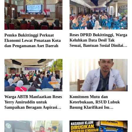
Reses DPRD Bukittinggi, Warga
Pemko Bukittinggi Perkuat
Keluhkan Data Desil Tak
Ekonomi Lewat Penataan Kota
Sesuai, Bantuan Sosial Dinilai
dan Pengamanan Aset Daerah
Salah Sasaran
Warga ABTB Manfaatkan Reses
Komitmen Mutu dan
Yerry Amiruddin untuk
Keterbukaan, RSUD Lubuk
Sampaikan Beragam Aspirasi
Basung Klarifikasi Isu
Pembangunan
Pelayanan IGD Beredar di
Medsos