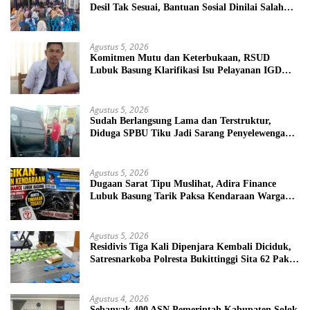
Desil Tak Sesuai, Bantuan Sosial Dinilai Salah
Sasaran
Agustus 5, 2026
Komitmen Mutu dan Keterbukaan, RSUD
Lubuk Basung Klarifikasi Isu Pelayanan IGD
Beredar di Medsos
Agustus 5, 2026
Sudah Berlangsung Lama dan Terstruktur,
Diduga SPBU Tiku Jadi Sarang Penyelewengan
BBM Bersubsidi
Agustus 5, 2026
Dugaan Sarat Tipu Muslihat, Adira Finance
Lubuk Basung Tarik Paksa Kendaraan Warga
Tanpa Prosedur
Agustus 5, 2026
Residivis Tiga Kali Dipenjara Kembali Diciduk,
Satresnarkoba Polresta Bukittinggi Sita 62 Paket
Sabu
Agustus 4, 2026
Sebanyak 400 ASN Pemerintah Kabupaten Solok