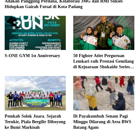
Adakan Panggung Perdana, Kolaborasi JMG dan RMI Sukses
Hidupkan Gairah Futsal di Kota Padang
S-ONE GYM 1st Anniversary
50 Fighter Atlet Perguruan
Lemkari raih Prestasi Gemilang
di Kejuaraan Shukaido Series 1
regional Sumatera
Pemkab Solok Juara. Sejarah
Di Payakumbuh Senam Pagi
Terukir, Piala Bergilir Diboyong
Minggu Dilarang di Area BWS
ke Bumi Markisah
Batang Agam