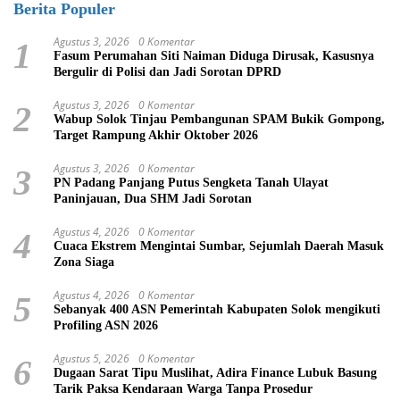
Berita Populer
Agustus 3, 2026
0 Komentar
1
Fasum Perumahan Siti Naiman Diduga Dirusak, Kasusnya
Bergulir di Polisi dan Jadi Sorotan DPRD
Agustus 3, 2026
0 Komentar
2
Wabup Solok Tinjau Pembangunan SPAM Bukik Gompong,
Target Rampung Akhir Oktober 2026
Agustus 3, 2026
0 Komentar
3
PN Padang Panjang Putus Sengketa Tanah Ulayat
Paninjauan, Dua SHM Jadi Sorotan
Agustus 4, 2026
0 Komentar
4
Cuaca Ekstrem Mengintai Sumbar, Sejumlah Daerah Masuk
Zona Siaga
Agustus 4, 2026
0 Komentar
5
Sebanyak 400 ASN Pemerintah Kabupaten Solok mengikuti
Profiling ASN 2026
Agustus 5, 2026
0 Komentar
6
Dugaan Sarat Tipu Muslihat, Adira Finance Lubuk Basung
Tarik Paksa Kendaraan Warga Tanpa Prosedur