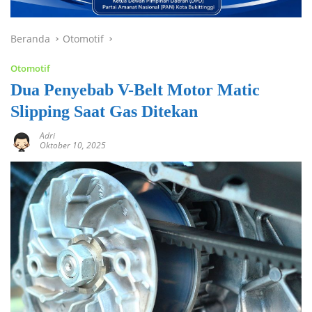
Beranda
Otomotif
Otomotif
Dua Penyebab V-Belt Motor Matic
Slipping Saat Gas Ditekan
Adri
Oktober 10, 2025