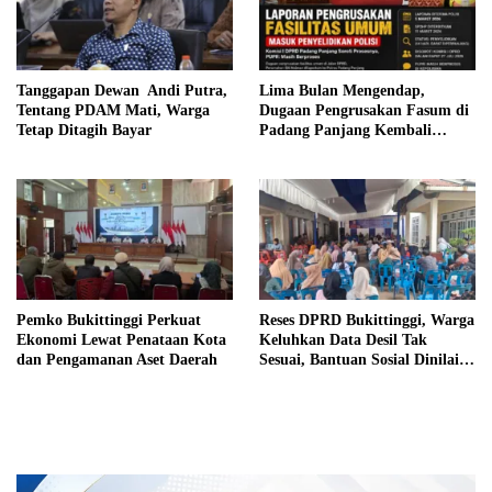
Tanggapan Dewan Andi Putra,
Lima Bulan Mengendap,
Tentang PDAM Mati, Warga
Dugaan Pengrusakan Fasum di
Tetap Ditagih Bayar
Padang Panjang Kembali
Disorot DPRD
Pemko Bukittinggi Perkuat
Reses DPRD Bukittinggi, Warga
Ekonomi Lewat Penataan Kota
Keluhkan Data Desil Tak
dan Pengamanan Aset Daerah
Sesuai, Bantuan Sosial Dinilai
Salah Sasaran