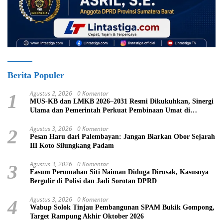
Berita Populer
Agustus 2, 2026
0 Komentar
1
MUS-KB dan LMKB 2026–2031 Resmi Dikukuhkan, Sinergi
Ulama dan Pemerintah Perkuat Pembinaan Umat di
Bukittinggi
Agustus 3, 2026
0 Komentar
2
Pesan Haru dari Palembayan: Jangan Biarkan Obor Sejarah
III Koto Silungkang Padam
Agustus 3, 2026
0 Komentar
3
Fasum Perumahan Siti Naiman Diduga Dirusak, Kasusnya
Bergulir di Polisi dan Jadi Sorotan DPRD
Agustus 3, 2026
0 Komentar
4
Wabup Solok Tinjau Pembangunan SPAM Bukik Gompong,
Target Rampung Akhir Oktober 2026