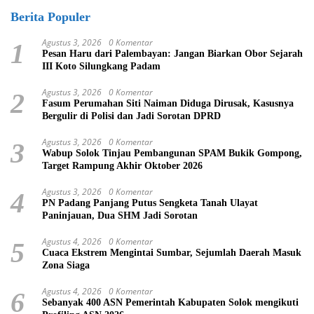
Berita Populer
Agustus 3, 2026
0 Komentar
1
Pesan Haru dari Palembayan: Jangan Biarkan Obor Sejarah
III Koto Silungkang Padam
Agustus 3, 2026
0 Komentar
2
Fasum Perumahan Siti Naiman Diduga Dirusak, Kasusnya
Bergulir di Polisi dan Jadi Sorotan DPRD
Agustus 3, 2026
0 Komentar
3
Wabup Solok Tinjau Pembangunan SPAM Bukik Gompong,
Target Rampung Akhir Oktober 2026
Agustus 3, 2026
0 Komentar
4
PN Padang Panjang Putus Sengketa Tanah Ulayat
Paninjauan, Dua SHM Jadi Sorotan
Agustus 4, 2026
0 Komentar
5
Cuaca Ekstrem Mengintai Sumbar, Sejumlah Daerah Masuk
Zona Siaga
Agustus 4, 2026
0 Komentar
6
Sebanyak 400 ASN Pemerintah Kabupaten Solok mengikuti