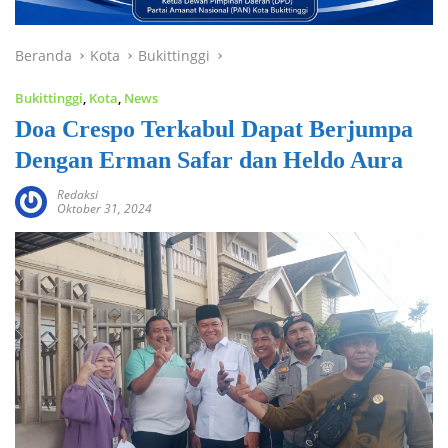
Beranda
Kota
Bukittinggi
Bukittinggi
,
Kota
,
News
Doa Crespo Terkabul Dapat Berjumpa
Dengan Erman Safar dan Heldo Aura
Redaksi
Oktober 31, 2024