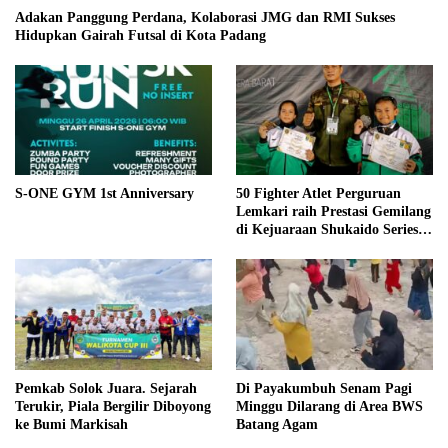
Adakan Panggung Perdana, Kolaborasi JMG dan RMI Sukses
Hidupkan Gairah Futsal di Kota Padang
S-ONE GYM 1st Anniversary
50 Fighter Atlet Perguruan
Lemkari raih Prestasi Gemilang
di Kejuaraan Shukaido Series 1
regional Sumatera
Pemkab Solok Juara. Sejarah
Di Payakumbuh Senam Pagi
Terukir, Piala Bergilir Diboyong
Minggu Dilarang di Area BWS
ke Bumi Markisah
Batang Agam