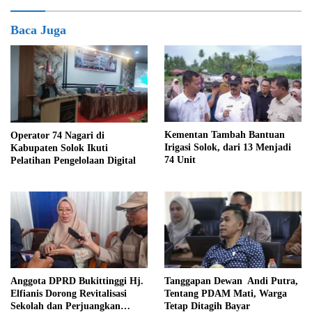
Baca Juga
Kementan Tambah Bantuan
Operator 74 Nagari di
Irigasi Solok, dari 13 Menjadi
Kabupaten Solok Ikuti
74 Unit
Pelatihan Pengelolaan Digital
Anggota DPRD Bukittinggi Hj.
Tanggapan Dewan Andi Putra,
Elfianis Dorong Revitalisasi
Tentang PDAM Mati, Warga
Sekolah dan Perjuangkan
Tetap Ditagih Bayar