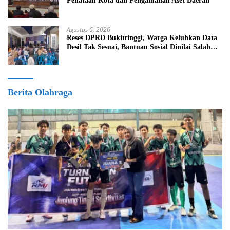
Penataan Kota dan Pengamanan Aset Daerah
Agustus 6, 2026
Reses DPRD Bukittinggi, Warga Keluhkan Data
Desil Tak Sesuai, Bantuan Sosial Dinilai Salah
Sasaran
Berita Olahraga