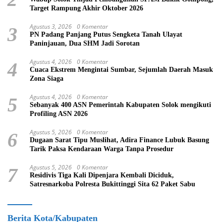
Target Rampung Akhir Oktober 2026
Agustus 3, 2026
0 Komentar
3
PN Padang Panjang Putus Sengketa Tanah Ulayat
Paninjauan, Dua SHM Jadi Sorotan
Agustus 4, 2026
0 Komentar
4
Cuaca Ekstrem Mengintai Sumbar, Sejumlah Daerah Masuk
Zona Siaga
Agustus 4, 2026
0 Komentar
5
Sebanyak 400 ASN Pemerintah Kabupaten Solok mengikuti
Profiling ASN 2026
Agustus 5, 2026
0 Komentar
6
Dugaan Sarat Tipu Muslihat, Adira Finance Lubuk Basung
Tarik Paksa Kendaraan Warga Tanpa Prosedur
Agustus 5, 2026
0 Komentar
7
Residivis Tiga Kali Dipenjara Kembali Diciduk,
Satresnarkoba Polresta Bukittinggi Sita 62 Paket Sabu
Berita Kota/Kabupaten