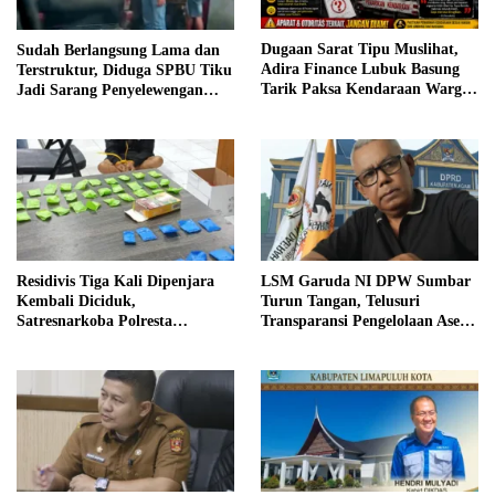
Dugaan Sarat Tipu Muslihat,
Sudah Berlangsung Lama dan
Adira Finance Lubuk Basung
Terstruktur, Diduga SPBU Tiku
Tarik Paksa Kendaraan Warga
Jadi Sarang Penyelewengan
Tanpa Prosedur
BBM Bersubsidi
Residivis Tiga Kali Dipenjara
LSM Garuda NI DPW Sumbar
Kembali Diciduk,
Turun Tangan, Telusuri
Satresnarkoba Polresta
Transparansi Pengelolaan Aset
Bukittinggi Sita 62 Paket Sabu
di DPRD Agam