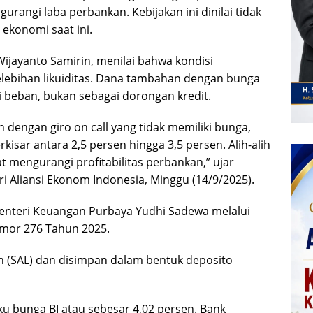
rangi laba perbankan. Kebijakan ini dinilai tidak
konomi saat ini.
ijayanto Samirin, menilai bahwa kondisi
elebihan likuiditas. Dana tambahan dengan bunga
i beban, bukan sebagai dorongan kredit.
n dengan giro on call yang tidak memiliki bunga,
isar antara 2,5 persen hingga 3,5 persen. Alih-alih
at mengurangi profitabilitas perbankan,” ujar
 Aliansi Ekonom Indonesia, Minggu (14/9/2025).
Menteri Keuangan Purbaya Yudhi Sadewa melalui
mor 276 Tahun 2025.
h (SAL) dan disimpan dalam bentuk deposito
u bunga BI atau sebesar 4,02 persen. Bank