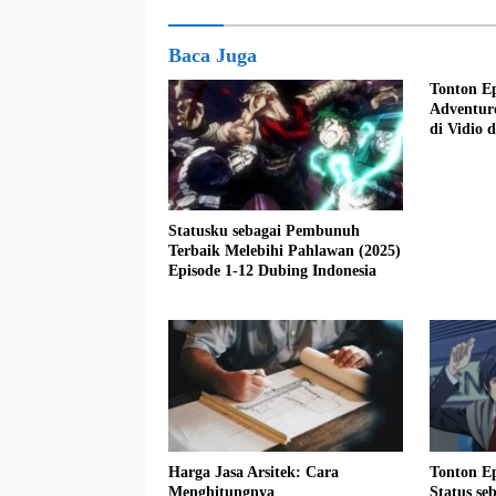
Baca Juga
Tonton Ep
Adventure
di Vidio 
Statusku sebagai Pembunuh
Terbaik Melebihi Pahlawan (2025)
Episode 1-12 Dubing Indonesia
Harga Jasa Arsitek: Cara
Tonton E
Menghitungnya
Status s