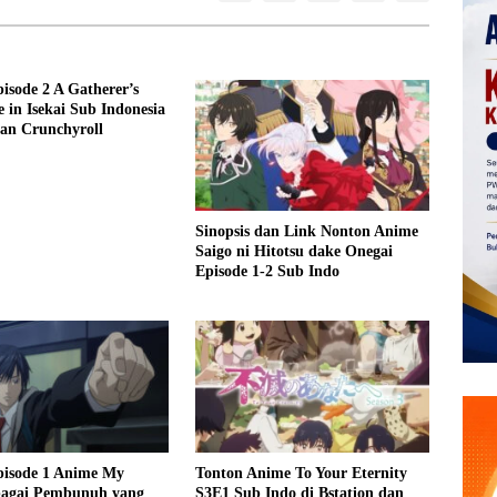
isode 2 A Gatherer’s
 in Isekai Sub Indonesia
dan Crunchyroll
Sinopsis dan Link Nonton Anime
Saigo ni Hitotsu dake Onegai
Episode 1-2 Sub Indo
pisode 1 Anime My
Tonton Anime To Your Eternity
ebagai Pembunuh yang
S3E1 Sub Indo di Bstation dan