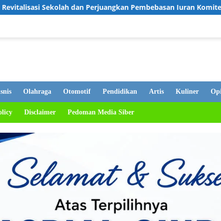
an Perjuangkan Pembebasan Iuran Komite bagi Siswa Kurang Mamp
snis
Olahraga
Otomotif
Pendidikan
Artis
Kuliner
Opi
olicy
Disclaimer
Pedoman Media Siber