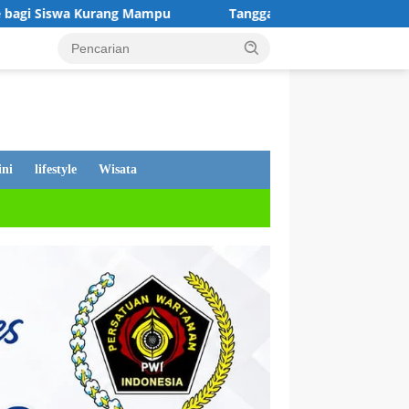
u
Tanggapan Dewan Andi Putra, Tentang PDAM Mati, War
ni
lifestyle
Wisata