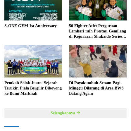
S-ONE GYM 1st Anniversary
50 Fighter Atlet Perguruan
Lemkari raih Prestasi Gemilang
di Kejuaraan Shukaido Series 1
regional Sumatera
Pemkab Solok Juara. Sejarah
Di Payakumbuh Senam Pagi
Terukir, Piala Bergilir Diboyong
Minggu Dilarang di Area BWS
ke Bumi Markisah
Batang Agam
Selengkapnya