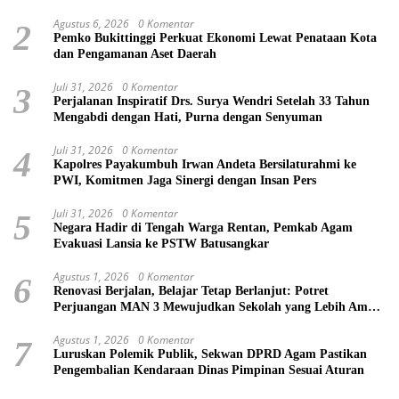
Bukittinggi
Agustus 6, 2026
0 Komentar
2
Pemko Bukittinggi Perkuat Ekonomi Lewat Penataan Kota
dan Pengamanan Aset Daerah
Juli 31, 2026
0 Komentar
3
Perjalanan Inspiratif Drs. Surya Wendri Setelah 33 Tahun
Mengabdi dengan Hati, Purna dengan Senyuman
Juli 31, 2026
0 Komentar
4
Kapolres Payakumbuh Irwan Andeta Bersilaturahmi ke
PWI, Komitmen Jaga Sinergi dengan Insan Pers
Juli 31, 2026
0 Komentar
5
Negara Hadir di Tengah Warga Rentan, Pemkab Agam
Evakuasi Lansia ke PSTW Batusangkar
Agustus 1, 2026
0 Komentar
6
Renovasi Berjalan, Belajar Tetap Berlanjut: Potret
Perjuangan MAN 3 Mewujudkan Sekolah yang Lebih Aman
dan Nyaman
Agustus 1, 2026
0 Komentar
7
Luruskan Polemik Publik, Sekwan DPRD Agam Pastikan
Pengembalian Kendaraan Dinas Pimpinan Sesuai Aturan