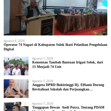
Agustus 8, 2026
Operator 74 Nagari di Kabupaten Solok Ikuti Pelatihan Pengelolaan
Digital
Agustus 7, 2026
Kementan Tambah Bantuan Irigasi Solok, dari
13 Menjadi 74 Unit
Agustus 7, 2026
Anggota DPRD Bukittinggi Hj. Elfianis Dorong
Revitalisasi Sekolah dan Perjuangkan
Pembebasan Iuran Komite bagi Siswa Kurang
Mampu
Agustus 7, 2026
Tanggapan Dewan Andi Putra, Tentang PDAM