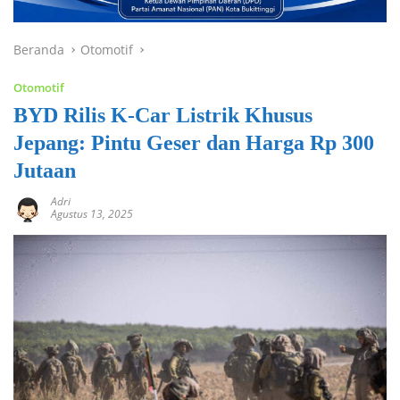
Beranda
Otomotif
Otomotif
BYD Rilis K-Car Listrik Khusus
Jepang: Pintu Geser dan Harga Rp 300
Jutaan
Adri
Agustus 13, 2025