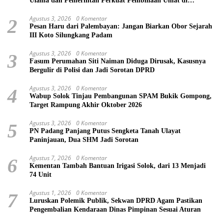
Ulama dan Pemerintah Perkuat Pembinaan Umat di
Bukittinggi
Agustus 3, 2026
0 Komentar
2
Pesan Haru dari Palembayan: Jangan Biarkan Obor Sejarah
III Koto Silungkang Padam
Agustus 3, 2026
0 Komentar
3
Fasum Perumahan Siti Naiman Diduga Dirusak, Kasusnya
Bergulir di Polisi dan Jadi Sorotan DPRD
Agustus 3, 2026
0 Komentar
4
Wabup Solok Tinjau Pembangunan SPAM Bukik Gompong,
Target Rampung Akhir Oktober 2026
Agustus 3, 2026
0 Komentar
5
PN Padang Panjang Putus Sengketa Tanah Ulayat
Paninjauan, Dua SHM Jadi Sorotan
Agustus 7, 2026
0 Komentar
6
Kementan Tambah Bantuan Irigasi Solok, dari 13 Menjadi
74 Unit
Agustus 1, 2026
0 Komentar
7
Luruskan Polemik Publik, Sekwan DPRD Agam Pastikan
Pengembalian Kendaraan Dinas Pimpinan Sesuai Aturan