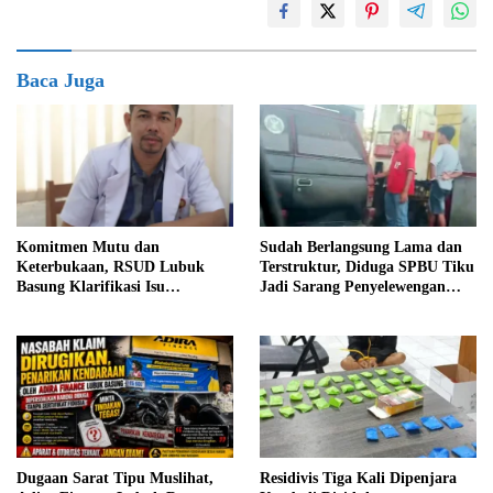
Baca Juga
Komitmen Mutu dan
Sudah Berlangsung Lama dan
Keterbukaan, RSUD Lubuk
Terstruktur, Diduga SPBU Tiku
Basung Klarifikasi Isu
Jadi Sarang Penyelewengan
Pelayanan IGD Beredar di
BBM Bersubsidi
Medsos
Dugaan Sarat Tipu Muslihat,
Residivis Tiga Kali Dipenjara