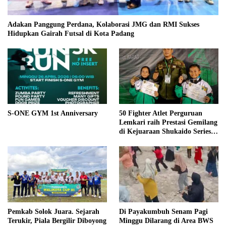
Adakan Panggung Perdana, Kolaborasi JMG dan RMI Sukses
Hidupkan Gairah Futsal di Kota Padang
S-ONE GYM 1st Anniversary
50 Fighter Atlet Perguruan
Lemkari raih Prestasi Gemilang
di Kejuaraan Shukaido Series 1
regional Sumatera
Pemkab Solok Juara. Sejarah
Di Payakumbuh Senam Pagi
Terukir, Piala Bergilir Diboyong
Minggu Dilarang di Area BWS