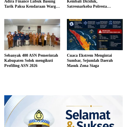
Adira Finance Lubuk Basung
Kembali Diciduk,
Tarik Paksa Kendaraan Warga
Satresnarkoba Polresta
Tanpa Prosedur
Bukittinggi Sita 62 Paket Sabu
Sebanyak 400 ASN Pemerintah
Cuaca Ekstrem Mengintai
Kabupaten Solok mengikuti
Sumbar, Sejumlah Daerah
Profiling ASN 2026
Masuk Zona Siaga