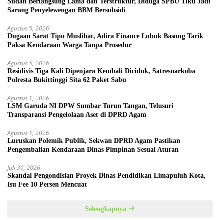
Sudah Berlangsung Lama dan Terstruktur, Diduga SPBU Tiku Jadi
Sarang Penyelewengan BBM Bersubsidi
Agustus 5, 2026
Dugaan Sarat Tipu Muslihat, Adira Finance Lubuk Basung Tarik
Paksa Kendaraan Warga Tanpa Prosedur
Agustus 5, 2026
Residivis Tiga Kali Dipenjara Kembali Diciduk, Satresnarkoba
Polresta Bukittinggi Sita 62 Paket Sabu
Agustus 1, 2026
LSM Garuda NI DPW Sumbar Turun Tangan, Telusuri
Transparansi Pengelolaan Aset di DPRD Agam
Agustus 1, 2026
Luruskan Polemik Publik, Sekwan DPRD Agam Pastikan
Pengembalian Kendaraan Dinas Pimpinan Sesuai Aturan
Juli 30, 2026
Skandal Pengondisian Proyek Dinas Pendidikan Limapuluh Kota,
Isu Fee 10 Persen Mencuat
Selengkapnya