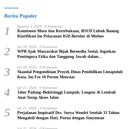
Berita Populer
Agustus 5, 2026
0 Komentar
1
Komitmen Mutu dan Keterbukaan, RSUD Lubuk Basung
Klarifikasi Isu Pelayanan IGD Beredar di Medsos
Juli 30, 2026
0 Komentar
2
WPB Ajak Masyarakat Bijak Bermedia Sosial, Ingatkan
Pentingnya Etika dan Tanggung Jawab dalam
Menyampaikan Informasi
Juli 30, 2026
0 Komentar
3
Skandal Pengondisian Proyek Dinas Pendidikan Limapuluh
Kota, Isu Fee 10 Persen Mencuat
Juli 31, 2026
0 Komentar
4
Jalur Padang–Bukittinggi Lumpuh, Longsor di Lembah
Anai Tutup Akses Jalan
Juli 31, 2026
0 Komentar
5
Perjalanan Inspiratif Drs. Surya Wendri Setelah 33 Tahun
Mengabdi dengan Hati, Purna dengan Senyuman
Juli 31, 2026
0 Komentar