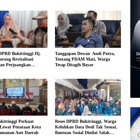
DPRD Bukittinggi Hj.
Tanggapan Dewan Andi Putra,
orong Revitalisasi
Tentang PDAM Mati, Warga
dan Perjuangkan
Tetap Ditagih Bayar
an Iuran Komite bagi
urang Mampu
kittinggi Perkuat
Reses DPRD Bukittinggi, Warga
Lewat Penataan Kota
Keluhkan Data Desil Tak Sesuai,
amanan Aset Daerah
Bantuan Sosial Dinilai Salah
Sasaran