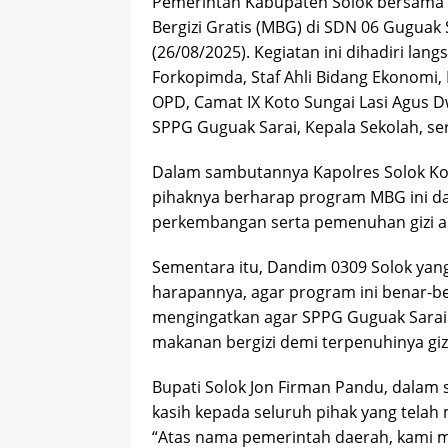
Pemerintah Kabupaten Solok bersama
Bergizi Gratis (MBG) di SDN 06 Guguak 
(26/08/2025). Kegiatan ini dihadiri lan
Forkopimda, Staf Ahli Bidang Ekonomi
OPD, Camat IX Koto Sungai Lasi Agus D
SPPG Guguak Sarai, Kepala Sekolah, se
Dalam sambutannya Kapolres Solok Kota
pihaknya berharap program MBG ini d
perkembangan serta pemenuhan gizi an
Sementara itu, Dandim 0309 Solok yang
harapannya, agar program ini benar-be
mengingatkan agar SPPG Guguak Sara
makanan bergizi demi terpenuhinya giz
Bupati Solok Jon Firman Pandu, dalam
kasih kepada seluruh pihak yang telah
“Atas nama pemerintah daerah, kami 