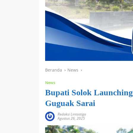
Beranda
News
News
Bupati Solok Launchin
Guguak Sarai
Redaksi Lintastiga
Agustus 26, 2025