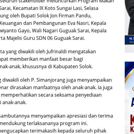
 seluruh stakeholder meluncurkan Program Makan
Sarai, Kecamatan IX Koto Sungai Lasi, Selasa
gsung oleh Bupati Solok Jon Firman Pandu,
, Keuangan dan Pembangunan Eva Nasri, Kepala
wiyanto Gayo, Wali Nagari Guguak Sarai, Kepala
rta Majelis Guru SDN 06 Guguak Sarai.
 yang diwakili oleh Jufrinaldi mengatakan
apat memberikan manfaat besar bagi
ak-anak, khususnya di Kabupaten Solok.
 diwakili oleh P. Simanjorang juga menyampaikan
nar dirasakan manfaatnya oleh anak-anak. Ia juga
i memperhatikan secara seksama penyediaan
i anak-anak.
 sambutannya menyampaikan apresiasi dan terima
 mendukung terlaksananya program ini.
mengucapkan terimakasih kepada seluruh pihak