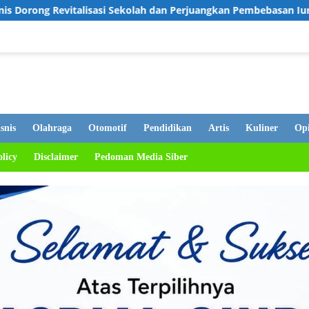
 Sekolah dan Perjuangkan Pembebasan Iuran Komite bagi Siswa K
snis
Olahraga
Otomotif
Pendidikan
Artis
Kuliner
Opi
olicy
Disclaimer
Pedoman Media Siber