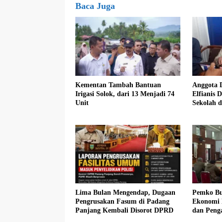
Baca Juga
Kementan Tambah Bantuan
Anggota 
Irigasi Solok, dari 13 Menjadi 74
Elfianis D
Unit
Sekolah 
Pembebas
Siswa K
Lima Bulan Mengendap, Dugaan
Pemko Bu
Pengrusakan Fasum di Padang
Ekonomi 
Panjang Kembali Disorot DPRD
dan Peng