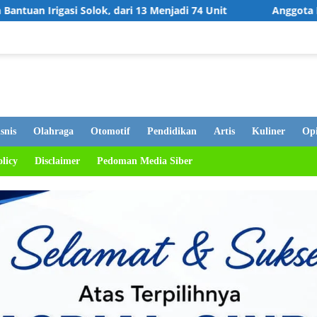
ri 13 Menjadi 74 Unit
Anggota DPRD Bukittinggi Hj. Elf
snis
Olahraga
Otomotif
Pendidikan
Artis
Kuliner
Opi
olicy
Disclaimer
Pedoman Media Siber