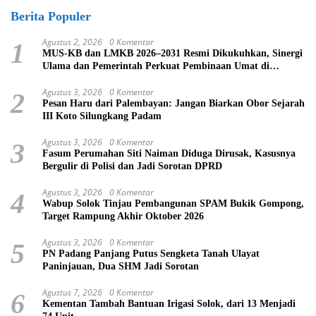
Berita Populer
Agustus 2, 2026
0 Komentar
1
MUS-KB dan LMKB 2026–2031 Resmi Dikukuhkan, Sinergi
Ulama dan Pemerintah Perkuat Pembinaan Umat di
Bukittinggi
Agustus 3, 2026
0 Komentar
2
Pesan Haru dari Palembayan: Jangan Biarkan Obor Sejarah
III Koto Silungkang Padam
Agustus 3, 2026
0 Komentar
3
Fasum Perumahan Siti Naiman Diduga Dirusak, Kasusnya
Bergulir di Polisi dan Jadi Sorotan DPRD
Agustus 3, 2026
0 Komentar
4
Wabup Solok Tinjau Pembangunan SPAM Bukik Gompong,
Target Rampung Akhir Oktober 2026
Agustus 3, 2026
0 Komentar
5
PN Padang Panjang Putus Sengketa Tanah Ulayat
Paninjauan, Dua SHM Jadi Sorotan
Agustus 7, 2026
0 Komentar
6
Kementan Tambah Bantuan Irigasi Solok, dari 13 Menjadi