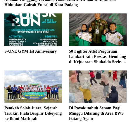
Hidupkan Gairah Futsal di Kota Padang
S-ONE GYM 1st Anniversary
50 Fighter Atlet Perguruan
Lemkari raih Prestasi Gemilang
di Kejuaraan Shukaido Series 1
regional Sumatera
Pemkab Solok Juara. Sejarah
Di Payakumbuh Senam Pagi
Terukir, Piala Bergilir Diboyong
Minggu Dilarang di Area BWS
ke Bumi Markisah
Batang Agam