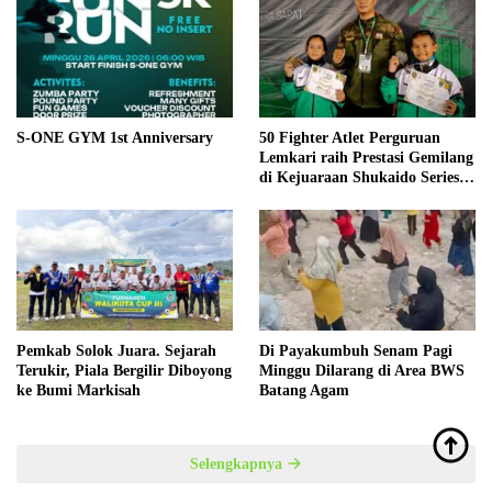
S-ONE GYM 1st Anniversary
50 Fighter Atlet Perguruan
Lemkari raih Prestasi Gemilang
di Kejuaraan Shukaido Series 1
regional Sumatera
Pemkab Solok Juara. Sejarah
Di Payakumbuh Senam Pagi
Terukir, Piala Bergilir Diboyong
Minggu Dilarang di Area BWS
ke Bumi Markisah
Batang Agam
Selengkapnya