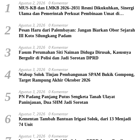
Agustus 2, 2026
0 Komentar
1
MUS-KB dan LMKB 2026–2031 Resmi Dikukuhkan, Sinergi
Ulama dan Pemerintah Perkuat Pembinaan Umat di
Bukittinggi
Agustus 3, 2026
0 Komentar
2
Pesan Haru dari Palembayan: Jangan Biarkan Obor Sejarah
III Koto Silungkang Padam
Agustus 3, 2026
0 Komentar
3
Fasum Perumahan Siti Naiman Diduga Dirusak, Kasusnya
Bergulir di Polisi dan Jadi Sorotan DPRD
Agustus 3, 2026
0 Komentar
4
Wabup Solok Tinjau Pembangunan SPAM Bukik Gompong,
Target Rampung Akhir Oktober 2026
Agustus 3, 2026
0 Komentar
5
PN Padang Panjang Putus Sengketa Tanah Ulayat
Paninjauan, Dua SHM Jadi Sorotan
Agustus 7, 2026
0 Komentar
6
Kementan Tambah Bantuan Irigasi Solok, dari 13 Menjadi
74 Unit
Agustus 1, 2026
0 Komentar