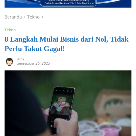
Beranda
Tekno
Tekno
8 Langkah Mulai Bisnis dari Nol, Tidak
Perlu Takut Gagal!
Adri
September 26, 2025