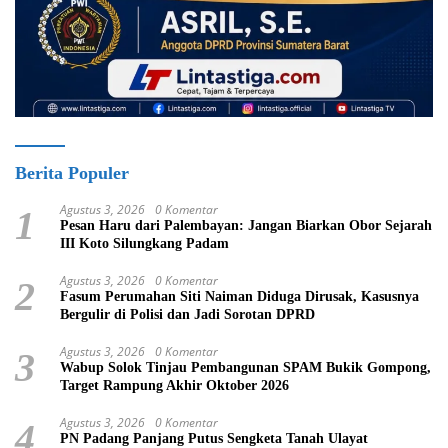
Berita Populer
Agustus 3, 2026
0 Komentar
1
Pesan Haru dari Palembayan: Jangan Biarkan Obor Sejarah
III Koto Silungkang Padam
Agustus 3, 2026
0 Komentar
2
Fasum Perumahan Siti Naiman Diduga Dirusak, Kasusnya
Bergulir di Polisi dan Jadi Sorotan DPRD
Agustus 3, 2026
0 Komentar
3
Wabup Solok Tinjau Pembangunan SPAM Bukik Gompong,
Target Rampung Akhir Oktober 2026
Agustus 3, 2026
0 Komentar
4
PN Padang Panjang Putus Sengketa Tanah Ulayat