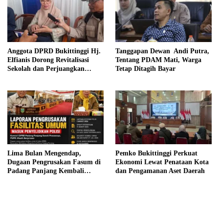
Anggota DPRD Bukittinggi Hj.
Tanggapan Dewan Andi Putra,
Elfianis Dorong Revitalisasi
Tentang PDAM Mati, Warga
Sekolah dan Perjuangkan
Tetap Ditagih Bayar
Pembebasan Iuran Komite bagi
Siswa Kurang Mampu
Lima Bulan Mengendap,
Pemko Bukittinggi Perkuat
Dugaan Pengrusakan Fasum di
Ekonomi Lewat Penataan Kota
Padang Panjang Kembali
dan Pengamanan Aset Daerah
Disorot DPRD