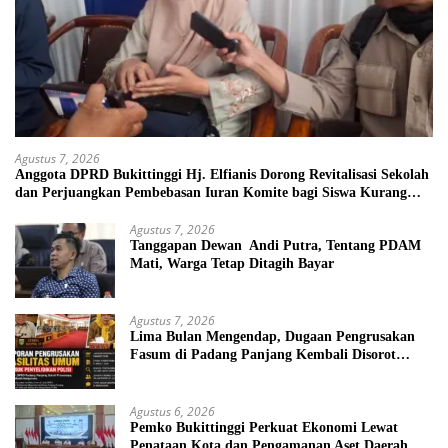
Agustus 7, 2026
Anggota DPRD Bukittinggi Hj. Elfianis Dorong Revitalisasi Sekolah
dan Perjuangkan Pembebasan Iuran Komite bagi Siswa Kurang
Mampu
Agustus 7, 2026
Tanggapan Dewan Andi Putra, Tentang PDAM
Mati, Warga Tetap Ditagih Bayar
Agustus 7, 2026
Lima Bulan Mengendap, Dugaan Pengrusakan
Fasum di Padang Panjang Kembali Disorot
DPRD
Agustus 6, 2026
Pemko Bukittinggi Perkuat Ekonomi Lewat
Penataan Kota dan Pengamanan Aset Daerah