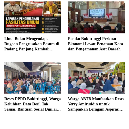
Lima Bulan Mengendap,
Pemko Bukittinggi Perkuat
Dugaan Pengrusakan Fasum di
Ekonomi Lewat Penataan Kota
Padang Panjang Kembali
dan Pengamanan Aset Daerah
Disorot DPRD
Reses DPRD Bukittinggi, Warga
Warga ABTB Manfaatkan Reses
Keluhkan Data Desil Tak
Yerry Amiruddin untuk
Sesuai, Bantuan Sosial Dinilai
Sampaikan Beragam Aspirasi
Salah Sasaran
Pembangunan