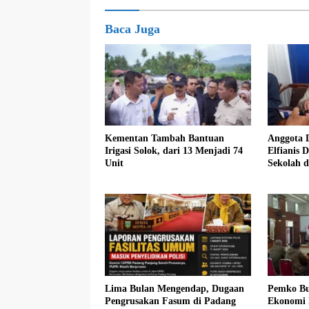
Baca Juga
Kementan Tambah Bantuan
Anggota 
Irigasi Solok, dari 13 Menjadi 74
Elfianis D
Unit
Sekolah 
Pembebas
Siswa K
Lima Bulan Mengendap, Dugaan
Pemko Bu
Pengrusakan Fasum di Padang
Ekonomi 