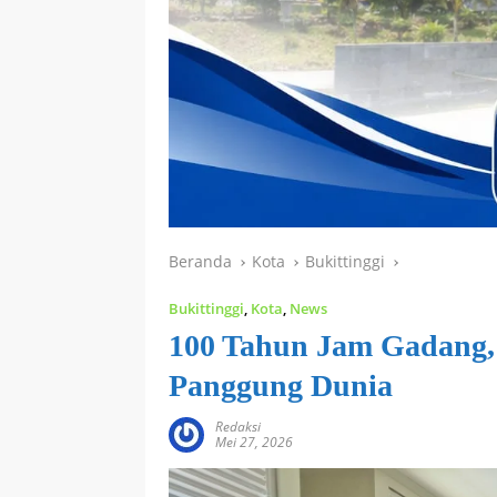
Beranda
Kota
Bukittinggi
Bukittinggi
,
Kota
,
News
100 Tahun Jam Gadang, 
Panggung Dunia
Redaksi
Mei 27, 2026