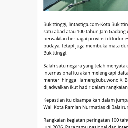
Bukittinggi, lintastiga.com-Kota Bukitt
satu abad atau 100 tahun Jam Gadang d
perwakilan berbagai provinsi di Indon
budaya, tetapi juga membuka mata dun
Bukittinggi.
Salah satu negara yang telah menyataka
internasional itu akan melengkapi daft
menteri hingga Hamengkubuwono X. Bah
dijadwalkan ikut hadir dalam rangkaian
Kepastian itu disampaikan dalam jumpa
Wali Kota Ramlan Nurmatias di Balairu
Rangkaian kegiatan peringatan 100 ta
Juni 2026. Para tamu nasional dan int