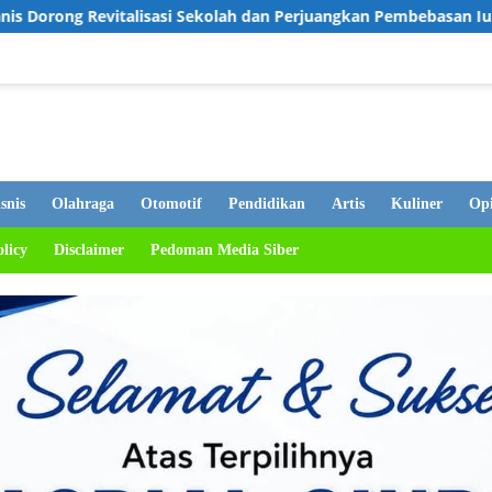
 Sekolah dan Perjuangkan Pembebasan Iuran Komite bagi Siswa K
snis
Olahraga
Otomotif
Pendidikan
Artis
Kuliner
Opi
olicy
Disclaimer
Pedoman Media Siber