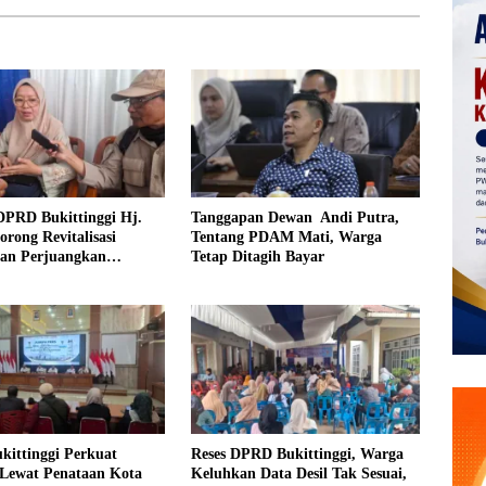
DPRD Bukittinggi Hj.
Tanggapan Dewan Andi Putra,
orong Revitalisasi
Tentang PDAM Mati, Warga
dan Perjuangkan
Tetap Ditagih Bayar
an Iuran Komite bagi
urang Mampu
kittinggi Perkuat
Reses DPRD Bukittinggi, Warga
Lewat Penataan Kota
Keluhkan Data Desil Tak Sesuai,